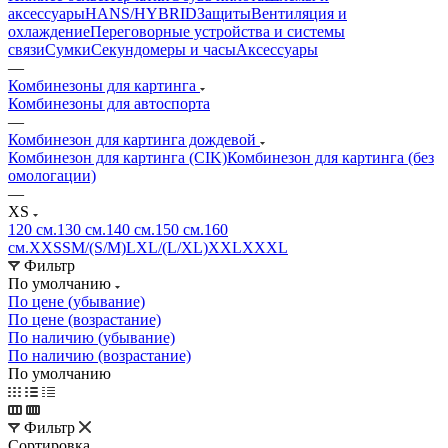
аксессуары
HANS/HYBRID
Защиты
Вентиляция и
охлаждение
Переговорные устройства и системы
связи
Сумки
Секундомеры и часы
Аксессуары
—
Комбинезоны для картинга
Комбинезоны для автоспорта
—
Комбинезон для картинга дождевой
Комбинезон для картинга (CIK)
Комбинезон для картинга (без
омологации)
—
XS
120 см.
130 см.
140 см.
150 см.
160
см.
XXS
S
M/(S/M)
L
XL/(L/XL)
XXL
XXXL
Фильтр
По умолчанию
По цене (убывание)
По цене (возрастание)
По наличию (убывание)
По наличию (возрастание)
По умолчанию
Фильтр
Сортировка