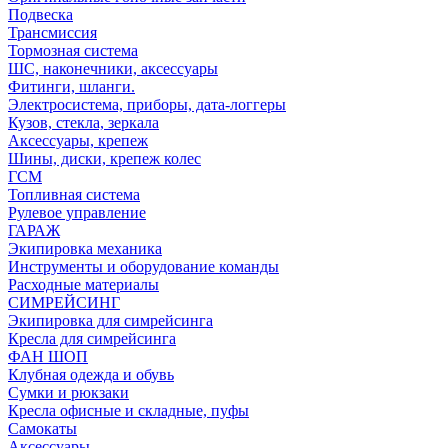
Подвеска
Трансмиссия
Тормозная система
ШС, наконечники, аксессуары
Фитинги, шланги.
Электросистема, приборы, дата-логгеры
Кузов, стекла, зеркала
Аксессуары, крепеж
Шины, диски, крепеж колес
ГСМ
Топливная система
Рулевое управление
ГАРАЖ
Экипировка механика
Инструменты и оборудование команды
Расходные материалы
СИМРЕЙСИНГ
Экипировка для симрейсинга
Кресла для симрейсинга
ФАН ШОП
Клубная одежда и обувь
Сумки и рюкзаки
Кресла офисные и складные, пуфы
Самокаты
Аксессуары