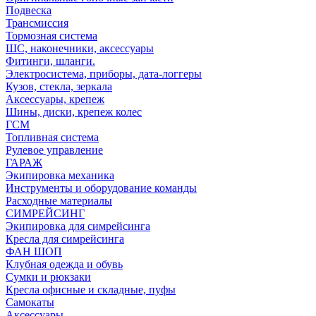
Подвеска
Трансмиссия
Тормозная система
ШС, наконечники, аксессуары
Фитинги, шланги.
Электросистема, приборы, дата-логгеры
Кузов, стекла, зеркала
Аксессуары, крепеж
Шины, диски, крепеж колес
ГСМ
Топливная система
Рулевое управление
ГАРАЖ
Экипировка механика
Инструменты и оборудование команды
Расходные материалы
СИМРЕЙСИНГ
Экипировка для симрейсинга
Кресла для симрейсинга
ФАН ШОП
Клубная одежда и обувь
Сумки и рюкзаки
Кресла офисные и складные, пуфы
Самокаты
Аксессуары