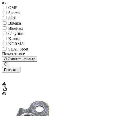
OMP
Sparco
ARP
Biltema
BlueFast
Grayston
K-nuts
NORMA
SEAT Sport
Показать все
Очистить фильтр
Показать