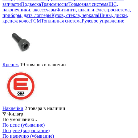
запчасти
Подвеска
Трансмиссия
Тормозная система
ШС,
наконечники, аксессуары
Фитинги, шланги.
Электросистема,
приборы, дата-логгеры
Кузов, стекла, зеркала
Шины, диски,
крепеж колес
ГСМ
Топливная система
Рулевое управление
Крепеж
19 товаров в наличии
Наклейки
2 товара в наличии
Фильтр
По умолчанию
По цене (убывание)
По цене (возрастание)
По наличию (убывание)