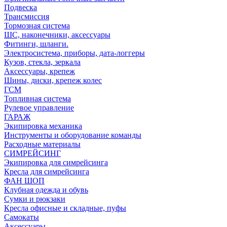
Подвеска
Трансмиссия
Тормозная система
ШС, наконечники, аксессуары
Фитинги, шланги.
Электросистема, приборы, дата-логгеры
Кузов, стекла, зеркала
Аксессуары, крепеж
Шины, диски, крепеж колес
ГСМ
Топливная система
Рулевое управление
ГАРАЖ
Экипировка механика
Инструменты и оборудование команды
Расходные материалы
СИМРЕЙСИНГ
Экипировка для симрейсинга
Кресла для симрейсинга
ФАН ШОП
Клубная одежда и обувь
Сумки и рюкзаки
Кресла офисные и складные, пуфы
Самокаты
Аксессуары