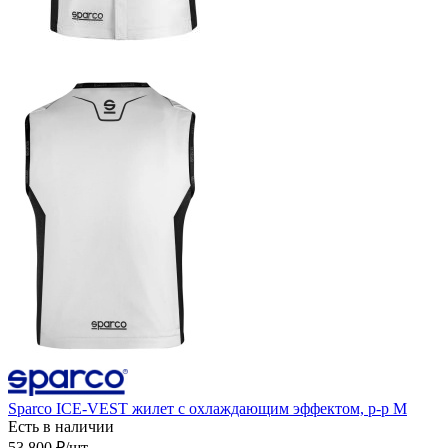
Sparco ICE-VEST жилет с охлаждающим эффектом, р-р M
Есть в наличии
53 800
₽
/шт