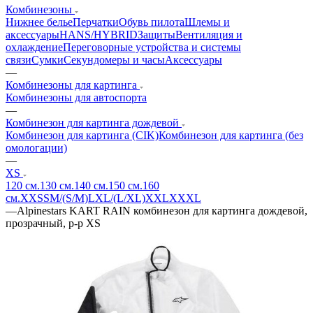
Комбинезоны
Нижнее белье
Перчатки
Обувь пилота
Шлемы и
аксессуары
HANS/HYBRID
Защиты
Вентиляция и
охлаждение
Переговорные устройства и системы
связи
Сумки
Секундомеры и часы
Аксессуары
—
Комбинезоны для картинга
Комбинезоны для автоспорта
—
Комбинезон для картинга дождевой
Комбинезон для картинга (CIK)
Комбинезон для картинга (без
омологации)
—
XS
120 см.
130 см.
140 см.
150 см.
160
см.
XXS
S
M/(S/M)
L
XL/(L/XL)
XXL
XXXL
—
Alpinestars KART RAIN комбинезон для картинга дождевой,
прозрачный, р-р XS