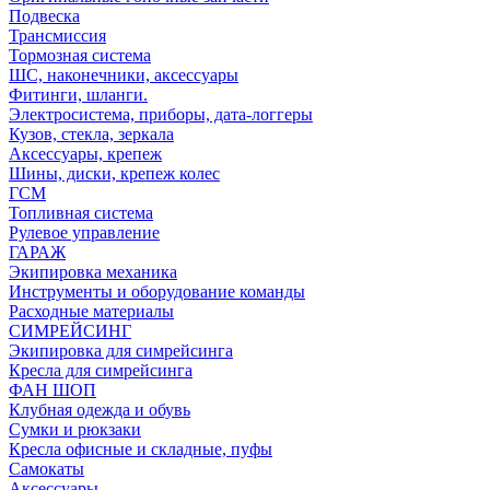
Подвеска
Трансмиссия
Тормозная система
ШС, наконечники, аксессуары
Фитинги, шланги.
Электросистема, приборы, дата-логгеры
Кузов, стекла, зеркала
Аксессуары, крепеж
Шины, диски, крепеж колес
ГСМ
Топливная система
Рулевое управление
ГАРАЖ
Экипировка механика
Инструменты и оборудование команды
Расходные материалы
СИМРЕЙСИНГ
Экипировка для симрейсинга
Кресла для симрейсинга
ФАН ШОП
Клубная одежда и обувь
Сумки и рюкзаки
Кресла офисные и складные, пуфы
Самокаты
Аксессуары