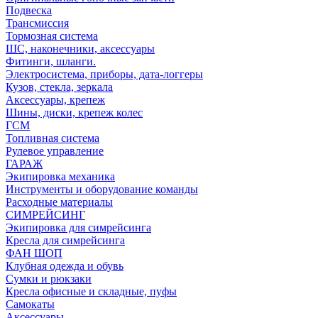
Подвеска
Трансмиссия
Тормозная система
ШС, наконечники, аксессуары
Фитинги, шланги.
Электросистема, приборы, дата-логгеры
Кузов, стекла, зеркала
Аксессуары, крепеж
Шины, диски, крепеж колес
ГСМ
Топливная система
Рулевое управление
ГАРАЖ
Экипировка механика
Инструменты и оборудование команды
Расходные материалы
СИМРЕЙСИНГ
Экипировка для симрейсинга
Кресла для симрейсинга
ФАН ШОП
Клубная одежда и обувь
Сумки и рюкзаки
Кресла офисные и складные, пуфы
Самокаты
Аксессуары