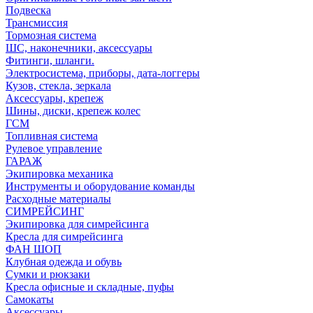
Подвеска
Трансмиссия
Тормозная система
ШС, наконечники, аксессуары
Фитинги, шланги.
Электросистема, приборы, дата-логгеры
Кузов, стекла, зеркала
Аксессуары, крепеж
Шины, диски, крепеж колес
ГСМ
Топливная система
Рулевое управление
ГАРАЖ
Экипировка механика
Инструменты и оборудование команды
Расходные материалы
СИМРЕЙСИНГ
Экипировка для симрейсинга
Кресла для симрейсинга
ФАН ШОП
Клубная одежда и обувь
Сумки и рюкзаки
Кресла офисные и складные, пуфы
Самокаты
Аксессуары