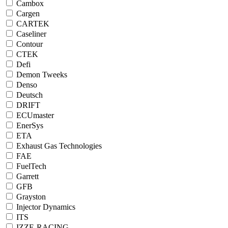
Cambox
Cargen
CARTEK
Caseliner
Contour
CTEK
Defi
Demon Tweeks
Denso
Deutsch
DRIFT
ECUmaster
EnerSys
ETA
Exhaust Gas Technologies
FAE
FuelTech
Garrett
GFB
Grayston
Injector Dynamics
ITS
IZZE-RACING