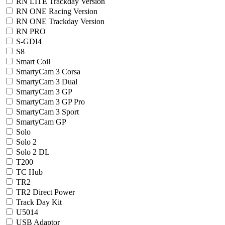
RN LITE Trackday Version
RN ONE Racing Version
RN ONE Trackday Version
RN PRO
S-GDI4
S8
Smart Coil
SmartyCam 3 Corsa
SmartyCam 3 Dual
SmartyCam 3 GP
SmartyCam 3 GP Pro
SmartyCam 3 Sport
SmartyCam GP
Solo
Solo 2
Solo 2 DL
T200
TC Hub
TR2
TR2 Direct Power
Track Day Kit
U5014
USB Adaptor