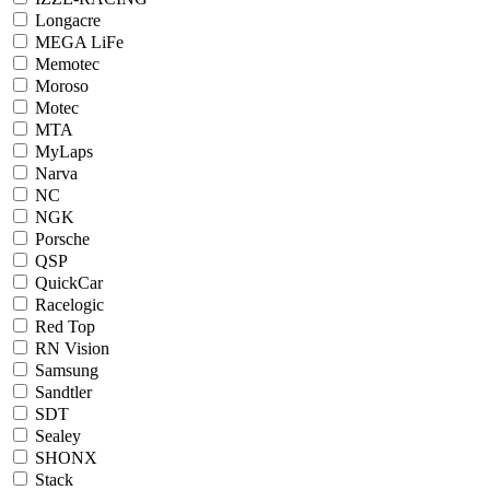
Longacre
MEGA LiFe
Memotec
Moroso
Motec
MTA
MyLaps
Narva
NC
NGK
Porsche
QSP
QuickCar
Racelogic
Red Top
RN Vision
Samsung
Sandtler
SDT
Sealey
SHONX
Stack