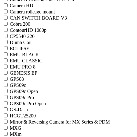
Camera HD
Camera rollcage mount
CAN SWITCH BOARD V3
Cobra 200
ContourHD 1080p
CP5540-220
Dumb Coil
ECLIPSE
EMU BLACK
EMU CLASSIC
EMU PRO 8
GENESIS EP
GPS08
GPS09c
GPS09c Open
GPS09c Pro
GPS09c Pro Open
GS-Dash
HCGT25200
Mirror & Reversing Camera for MX Series & PDM
MXG
MXm