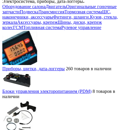
Электросистема, приборы, дата-логгеры
Оборудование салона
Двигатель
Оригинальные гоночные
запчасти
Подвеска
Трансмиссия
Тормозная система
ШС,
наконечники, аксессуары
Фитинги, шланги.
Кузов, стекла,
зеркала
Аксессуары, крепеж
Шины, диски, крепеж
колес
ГСМ
Топливная система
Рулевое управление
Приборы, щитки, дата-логгеры
260 товаров в наличии
Блоки управления электоропитанием (PDM)
8 товаров в
наличии