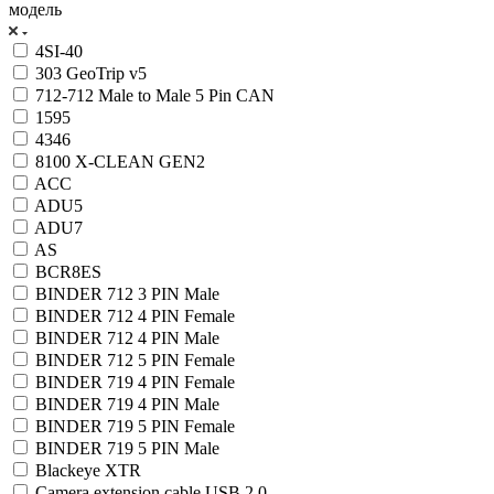
модель
4SI-40
303 GeoTrip v5
712-712 Male to Male 5 Pin CAN
1595
4346
8100 X-CLEAN GEN2
ACC
ADU5
ADU7
AS
BCR8ES
BINDER 712 3 PIN Male
BINDER 712 4 PIN Female
BINDER 712 4 PIN Male
BINDER 712 5 PIN Female
BINDER 719 4 PIN Female
BINDER 719 4 PIN Male
BINDER 719 5 PIN Female
BINDER 719 5 PIN Male
Blackeye XTR
Camera extension cable USB 2.0