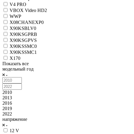
V4 PRO
VBOX Video HD2
WWP
X08CHANEXP0
X90KSBLV0
X90KSGPRB
X90KSGPVS
X90KSSMC0
X90KSSMC1
X170
Показать все
модельный год
2010
2013
2016
2019
2022
напряжение
12 V