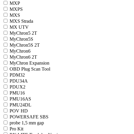
MXP
MXPS
MXS
MXS Strada
MX UTV
MyChron5 2T
MyChron5S
MyChron5S 2T
MyChron6
MyChron6 2T
MyChron Expansion
OBD Plug Scan Tool
PDM32
PDU34A
PDUX2
PMU16
PMU16AS
PMU24DL
POV HD
POWERSAFE SBS
probe 1,5 mm gap
Pro Kit