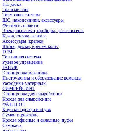
Подвеска
Трансмиссия
Тормозная система
ШС, наконечники, аксессуары
Фитинги, шланги.
Электросистема, приборы, дата-логгеры
Кузов, стекла, зеркала
Аксессуары, крепеж
Шины, диски, крепеж колес
ГСМ
Топливная система
Рулевое управление
ГАРАЖ
Экипировка механика
Инструменты и оборудование команды
Расходные материалы
СИМРЕЙСИНГ
Экипировка для симрейсинга
Кресла для симрейсинга
ФАН ШОП
Клубная одежда и обувь
Сумки и рюкзаки
Кресла офисные и складные, пуфы
Самокаты
Аксессуары