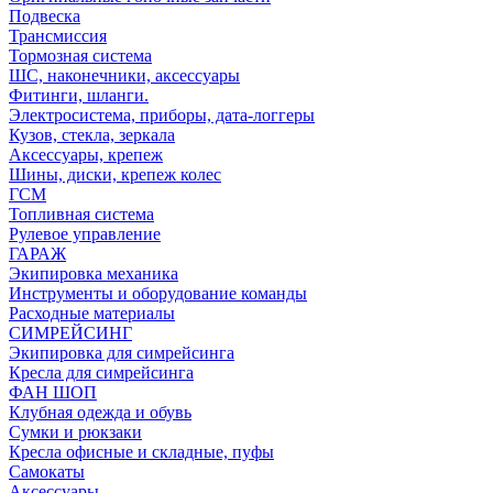
Подвеска
Трансмиссия
Тормозная система
ШС, наконечники, аксессуары
Фитинги, шланги.
Электросистема, приборы, дата-логгеры
Кузов, стекла, зеркала
Аксессуары, крепеж
Шины, диски, крепеж колес
ГСМ
Топливная система
Рулевое управление
ГАРАЖ
Экипировка механика
Инструменты и оборудование команды
Расходные материалы
СИМРЕЙСИНГ
Экипировка для симрейсинга
Кресла для симрейсинга
ФАН ШОП
Клубная одежда и обувь
Сумки и рюкзаки
Кресла офисные и складные, пуфы
Самокаты
Аксессуары