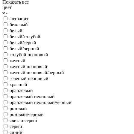
Показать все
цвет
антрацит
бежевый
белый
белый/голубой
белый/серый
белый/черный
голубой неоновый
желтый
желтый неоновый
желтый неоновый/черный
зеленый неоновый
красный
оранжевый
оранжевый неоновый
оранжевый неоновый/черный
розовый
розовый/черный
светло-серый
серый
синий