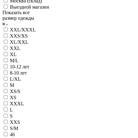
Москва (склад)
Выездной магазин
Показать все
размер одежды
XXL/XXXL
XXS/XS
XL/XXL
XXL
XL
M/L
10-12 лет
8-10 лет
L/XL
M
XS/S
XS
XXXL
L
S
XXS
S/M
46