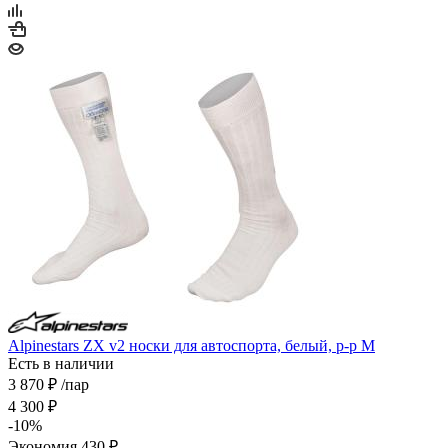
Alpinestars ZX v2 носки для автоспорта, белый, р-р M
Есть в наличии
3 870
₽
/пар
4 300
₽
-
10
%
Экономия
430
₽