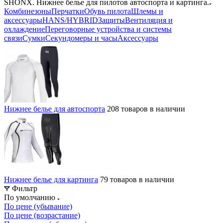
SHONX. Нижнее белье для пилотов автоспорта и картинга.
Комбинезоны
Перчатки
Обувь пилота
Шлемы и
аксессуары
HANS/HYBRID
Защиты
Вентиляция и
охлаждение
Переговорные устройства и системы
связи
Сумки
Секундомеры и часы
Аксессуары
Нижнее белье для автоспорта
208 товаров в наличии
Нижнее белье для картинга
79 товаров в наличии
Фильтр
По умолчанию
По цене (убывание)
По цене (возрастание)