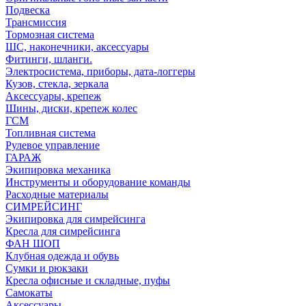
Подвеска
Трансмиссия
Тормозная система
ШС, наконечники, аксессуары
Фитинги, шланги.
Электросистема, приборы, дата-логгеры
Кузов, стекла, зеркала
Аксессуары, крепеж
Шины, диски, крепеж колес
ГСМ
Топливная система
Рулевое управление
ГАРАЖ
Экипировка механика
Инструменты и оборудование команды
Расходные материалы
СИМРЕЙСИНГ
Экипировка для симрейсинга
Кресла для симрейсинга
ФАН ШОП
Клубная одежда и обувь
Сумки и рюкзаки
Кресла офисные и складные, пуфы
Самокаты
Аксессуары