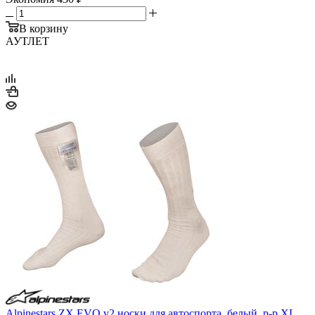
В корзину
АУТЛЕТ
Alpinestars ZX EVO v2 носки для автоспорта, белый, р-р XL