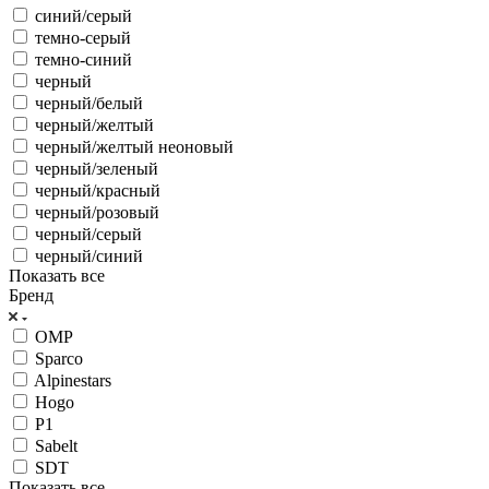
синий/серый
темно-серый
темно-синий
черный
черный/белый
черный/желтый
черный/желтый неоновый
черный/зеленый
черный/красный
черный/розовый
черный/серый
черный/синий
Показать все
Бренд
OMP
Sparco
Alpinestars
Hogo
P1
Sabelt
SDT
Показать все