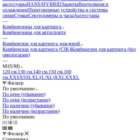
аксессуары
HANS/HYBRID
Защиты
Вентиляция и
охлаждение
Переговорные устройства и системы
связи
Сумки
Секундомеры и часы
Аксессуары
—
Комбинезоны для картинга
Комбинезоны для автоспорта
—
Комбинезон для картинга дождевой
Комбинезон для картинга (CIK)
Комбинезон для картинга (без
омологации)
—
M/(S/M)
120 см.
130 см.
140 см.
150 см.
160
см.
XXS
XS
S
L
XL/(L/XL)
XXL
XXXL
Фильтр
По умолчанию
По цене (убывание)
По цене (возрастание)
По наличию (убывание)
По наличию (возрастание)
По умолчанию
Фильтр
Сортировка