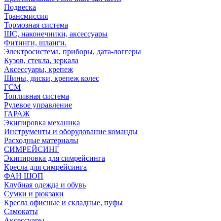
Подвеска
Трансмиссия
Тормозная система
ШС, наконечники, аксессуары
Фитинги, шланги.
Электросистема, приборы, дата-логгеры
Кузов, стекла, зеркала
Аксессуары, крепеж
Шины, диски, крепеж колес
ГСМ
Топливная система
Рулевое управление
ГАРАЖ
Экипировка механика
Инструменты и оборудование команды
Расходные материалы
СИМРЕЙСИНГ
Экипировка для симрейсинга
Кресла для симрейсинга
ФАН ШОП
Клубная одежда и обувь
Сумки и рюкзаки
Кресла офисные и складные, пуфы
Самокаты
Аксессуары