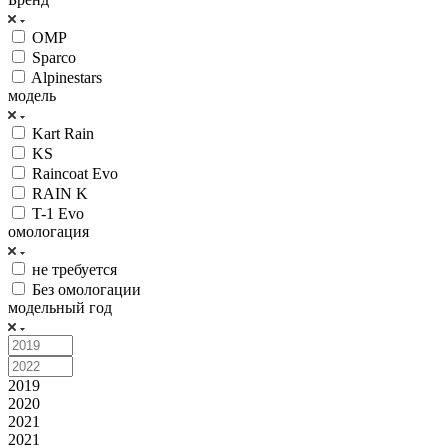
OMP
Sparco
Alpinestars
модель
Kart Rain
KS
Raincoat Evo
RAIN K
T-1 Evo
омологация
не требуется
Без омологации
модельный год
2019
2020
2021
2021