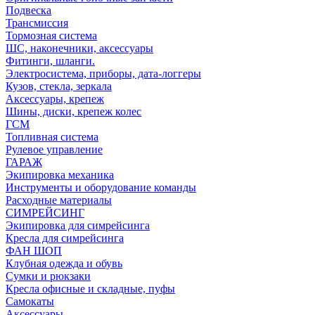
Подвеска
Трансмиссия
Тормозная система
ШС, наконечники, аксессуары
Фитинги, шланги.
Электросистема, приборы, дата-логгеры
Кузов, стекла, зеркала
Аксессуары, крепеж
Шины, диски, крепеж колес
ГСМ
Топливная система
Рулевое управление
ГАРАЖ
Экипировка механика
Инструменты и оборудование команды
Расходные материалы
СИМРЕЙСИНГ
Экипировка для симрейсинга
Кресла для симрейсинга
ФАН ШОП
Клубная одежда и обувь
Сумки и рюкзаки
Кресла офисные и складные, пуфы
Самокаты
Аксессуары