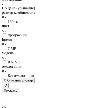
По цене (убывание)
размер комбинезона
160 см.
цвет
прозрачный
Бренд
OMP
модель
RAIN K
омологация
Без омологации
Очистить фильтр
Показать