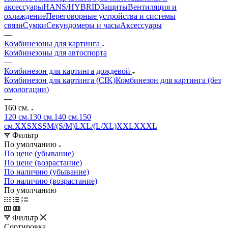
аксессуары
HANS/HYBRID
Защиты
Вентиляция и
охлаждение
Переговорные устройства и системы
связи
Сумки
Секундомеры и часы
Аксессуары
—
Комбинезоны для картинга
Комбинезоны для автоспорта
—
Комбинезон для картинга дождевой
Комбинезон для картинга (CIK)
Комбинезон для картинга (без
омологации)
—
160 см.
120 см.
130 см.
140 см.
150
см.
XXS
XS
S
M/(S/M)
L
XL/(L/XL)
XXL
XXXL
Фильтр
По умолчанию
По цене (убывание)
По цене (возрастание)
По наличию (убывание)
По наличию (возрастание)
По умолчанию
Фильтр
Сортировка