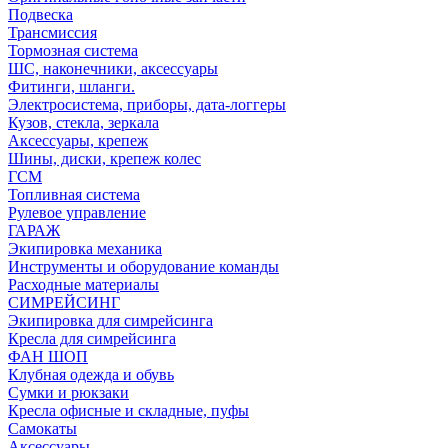
Подвеска
Трансмиссия
Тормозная система
ШС, наконечники, аксессуары
Фитинги, шланги.
Электросистема, приборы, дата-логгеры
Кузов, стекла, зеркала
Аксессуары, крепеж
Шины, диски, крепеж колес
ГСМ
Топливная система
Рулевое управление
ГАРАЖ
Экипировка механика
Инструменты и оборудование команды
Расходные материалы
СИМРЕЙСИНГ
Экипировка для симрейсинга
Кресла для симрейсинга
ФАН ШОП
Клубная одежда и обувь
Сумки и рюкзаки
Кресла офисные и складные, пуфы
Самокаты
Аксессуары