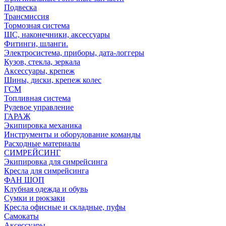
Подвеска
Трансмиссия
Тормозная система
ШС, наконечники, аксессуары
Фитинги, шланги.
Электросистема, приборы, дата-логгеры
Кузов, стекла, зеркала
Аксессуары, крепеж
Шины, диски, крепеж колес
ГСМ
Топливная система
Рулевое управление
ГАРАЖ
Экипировка механика
Инструменты и оборудование команды
Расходные материалы
СИМРЕЙСИНГ
Экипировка для симрейсинга
Кресла для симрейсинга
ФАН ШОП
Клубная одежда и обувь
Сумки и рюкзаки
Кресла офисные и складные, пуфы
Самокаты
Аксессуары