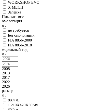
WORKSHOP EVO
X MECH
Зеленка
Показать все
омологация
не требуется
Без омологации
FIA 8856-2000
FIA 8856-2018
модельный год
2008
2013
2017
2022
2026
размер
8Х4 м.
1.210X420X30 мм.
6Х3 м.