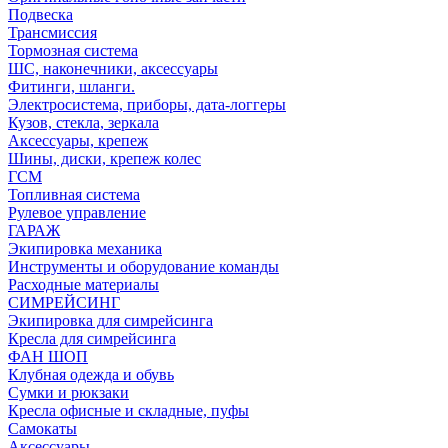
Подвеска
Трансмиссия
Тормозная система
ШС, наконечники, аксессуары
Фитинги, шланги.
Электросистема, приборы, дата-логгеры
Кузов, стекла, зеркала
Аксессуары, крепеж
Шины, диски, крепеж колес
ГСМ
Топливная система
Рулевое управление
ГАРАЖ
Экипировка механика
Инструменты и оборудование команды
Расходные материалы
СИМРЕЙСИНГ
Экипировка для симрейсинга
Кресла для симрейсинга
ФАН ШОП
Клубная одежда и обувь
Сумки и рюкзаки
Кресла офисные и складные, пуфы
Самокаты
Аксессуары