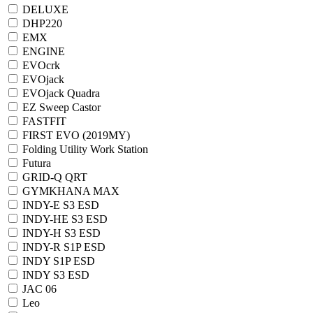
DELUXE
DHP220
EMX
ENGINE
EVOcrk
EVOjack
EVOjack Quadra
EZ Sweep Castor
FASTFIT
FIRST EVO (2019MY)
Folding Utility Work Station
Futura
GRID-Q QRT
GYMKHANA MAX
INDY-E S3 ESD
INDY-HE S3 ESD
INDY-H S3 ESD
INDY-R S1P ESD
INDY S1P ESD
INDY S3 ESD
JAC 06
Leo