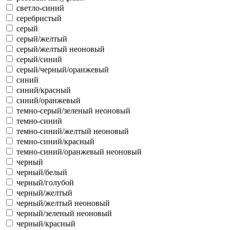
светло-синий
серебристый
серый
серый/желтый
серый/желтый неоновый
серый/синий
серый/черный/оранжевый
синий
синий/красный
синий/оранжевый
темно-серый/зеленый неоновый
темно-синий
темно-синий/желтый неоновый
темно-синий/красный
темно-синий/оранжевый неоновый
черный
черный/белый
черный/голубой
черный/желтый
черный/желтый неоновый
черный/зеленый неоновый
черный/красный