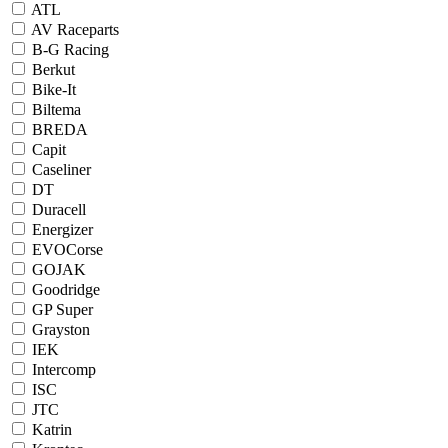
ATL
AV Raceparts
B-G Racing
Berkut
Bike-It
Biltema
BREDA
Capit
Caseliner
DT
Duracell
Energizer
EVOCorse
GOJAK
Goodridge
GP Super
Grayston
IEK
Intercomp
ISC
JTC
Katrin