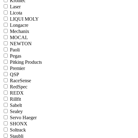
Krontec
Laser
Licota
LIQUI MOLY
Longacre
Mechanix
MOCAL
NEWTON
Paoli
Pegas
Pitking Products
Premier
QSP
RaceSense
RedSpec
REDX
Rillfit
Sabelt
Sealey
Servo Haeger
SHONX
Soltrack
Staubli