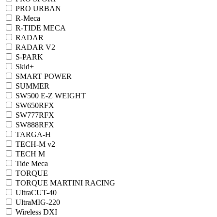
PRO URBAN
R-Meca
R-TIDE MECA
RADAR
RADAR V2
S-PARK
Skid+
SMART POWER
SUMMER
SW500 E-Z WEIGHT
SW650RFX
SW777RFX
SW888RFX
TARGA-H
TECH-M v2
TECH M
Tide Meca
TORQUE
TORQUE MARTINI RACING
UltraCUT-40
UltraMIG-220
Wireless DXI