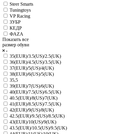
Steer Smarts
Tuningtoys
VP Racing
ЗУБР
КЕДР
ФАZА
Показать все
размер обуви
35(EUR)/3.5(US)/2.5(UK)
36(EUR)/4.5(US)/3.5(UK)
37(EUR)/5(US)/4(UK)
38(EUR)/6(US)/5(UK)
35,5
39(EUR)/7(US)/6(UK)
40(EUR)/7.5(US)/6.5(UK)
40.5(EUR)/8(US)/7(UK)
41(EUR)/8.5(US)/7.5(UK)
42(EUR)/9(US)/8(UK)
42.5(EUR)/9.5(US)/8.5(UK)
43(EUR)/10(US)/9(UK)
43.5(EUR)/10.5(US)/9.5(UK)
44(EUR)/11(US)/10(UK)