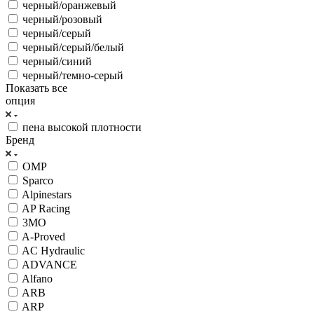
черный/оранжевый
черный/розовый
черный/серый
черный/серый/белый
черный/синий
черный/темно-серый
Показать все
опция
пена высокой плотности
Бренд
OMP
Sparco
Alpinestars
AP Racing
3MO
A-Proved
AC Hydraulic
ADVANCE
Alfano
ARB
ARP