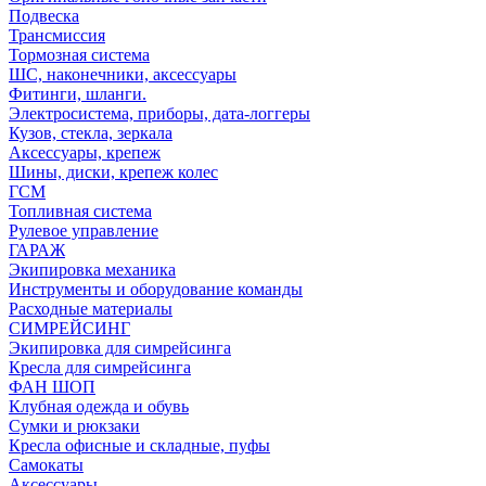
Подвеска
Трансмиссия
Тормозная система
ШС, наконечники, аксессуары
Фитинги, шланги.
Электросистема, приборы, дата-логгеры
Кузов, стекла, зеркала
Аксессуары, крепеж
Шины, диски, крепеж колес
ГСМ
Топливная система
Рулевое управление
ГАРАЖ
Экипировка механика
Инструменты и оборудование команды
Расходные материалы
СИМРЕЙСИНГ
Экипировка для симрейсинга
Кресла для симрейсинга
ФАН ШОП
Клубная одежда и обувь
Сумки и рюкзаки
Кресла офисные и складные, пуфы
Самокаты
Аксессуары