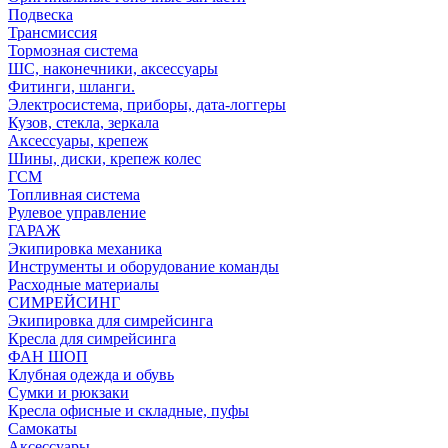
Подвеска
Трансмиссия
Тормозная система
ШС, наконечники, аксессуары
Фитинги, шланги.
Электросистема, приборы, дата-логгеры
Кузов, стекла, зеркала
Аксессуары, крепеж
Шины, диски, крепеж колес
ГСМ
Топливная система
Рулевое управление
ГАРАЖ
Экипировка механика
Инструменты и оборудование команды
Расходные материалы
СИМРЕЙСИНГ
Экипировка для симрейсинга
Кресла для симрейсинга
ФАН ШОП
Клубная одежда и обувь
Сумки и рюкзаки
Кресла офисные и складные, пуфы
Самокаты
Аксессуары