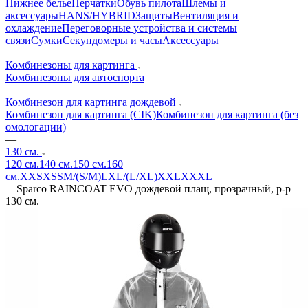
Нижнее белье
Перчатки
Обувь пилота
Шлемы и
аксессуары
HANS/HYBRID
Защиты
Вентиляция и
охлаждение
Переговорные устройства и системы
связи
Сумки
Секундомеры и часы
Аксессуары
—
Комбинезоны для картинга
Комбинезоны для автоспорта
—
Комбинезон для картинга дождевой
Комбинезон для картинга (CIK)
Комбинезон для картинга (без
омологации)
—
130 см.
120 см.
140 см.
150 см.
160
см.
XXS
XS
S
M/(S/M)
L
XL/(L/XL)
XXL
XXXL
—
Sparco RAINCOAT EVO дождевой плащ, прозрачный, р-р
130 см.