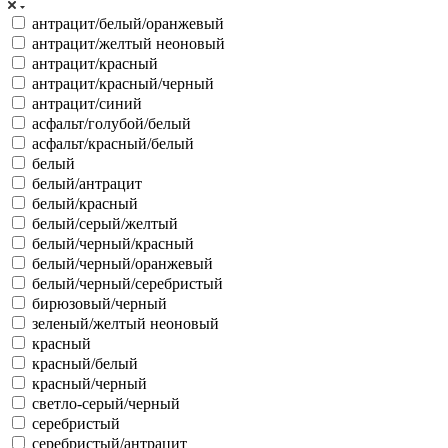
антрацит/белый/оранжевый
антрацит/желтый неоновый
антрацит/красный
антрацит/красный/черный
антрацит/синий
асфальт/голубой/белый
асфальт/красный/белый
белый
белый/антрацит
белый/красный
белый/серый/желтый
белый/черный/красный
белый/черный/оранжевый
белый/черный/серебристый
бирюзовый/черный
зеленый/желтый неоновый
красный
красный/белый
красный/черный
светло-серый/черный
серебристый
серебристый/антрацит