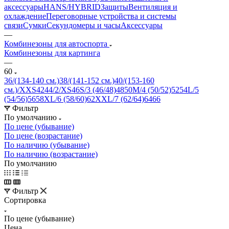
аксессуары
HANS/HYBRID
Защиты
Вентиляция и
охлаждение
Переговорные устройства и системы
связи
Сумки
Секундомеры и часы
Аксессуары
—
Комбинезоны для автоспорта
Комбинезоны для картинга
—
60
36/(134-140 см.)
38/(141-152 см.)
40/(153-160
см.)/XXS
42
44/2/XS
46
S/3 (46/48)
48
50
M/4 (50/52)
52
54
L/5
(54/56)
56
58
XL/6 (58/60)
62
XXL/7 (62/64)
64
66
Фильтр
По умолчанию
По цене (убывание)
По цене (возрастание)
По наличию (убывание)
По наличию (возрастание)
По умолчанию
Фильтр
Сортировка
По цене (убывание)
Цена