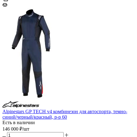
Alpinestars GP TECH v4 комбинезон для автоспорта, темно-
синий/черный/красный, р-р 60
Есть в наличии
146 000
₽
/шт