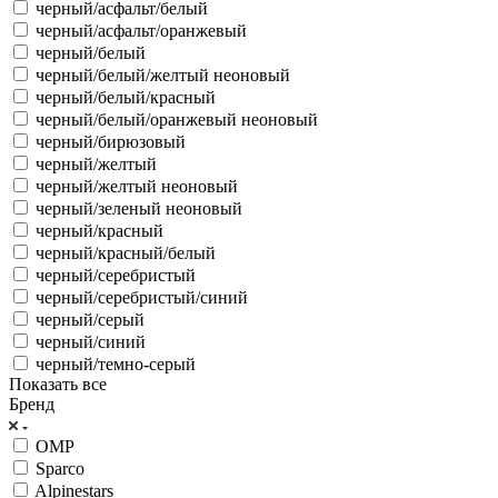
черный/асфальт/белый
черный/асфальт/оранжевый
черный/белый
черный/белый/желтый неоновый
черный/белый/красный
черный/белый/оранжевый неоновый
черный/бирюзовый
черный/желтый
черный/желтый неоновый
черный/зеленый неоновый
черный/красный
черный/красный/белый
черный/серебристый
черный/серебристый/синий
черный/серый
черный/синий
черный/темно-серый
Показать все
Бренд
OMP
Sparco
Alpinestars