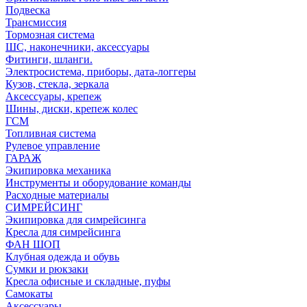
Подвеска
Трансмиссия
Тормозная система
ШС, наконечники, аксессуары
Фитинги, шланги.
Электросистема, приборы, дата-логгеры
Кузов, стекла, зеркала
Аксессуары, крепеж
Шины, диски, крепеж колес
ГСМ
Топливная система
Рулевое управление
ГАРАЖ
Экипировка механика
Инструменты и оборудование команды
Расходные материалы
СИМРЕЙСИНГ
Экипировка для симрейсинга
Кресла для симрейсинга
ФАН ШОП
Клубная одежда и обувь
Сумки и рюкзаки
Кресла офисные и складные, пуфы
Самокаты
Аксессуары