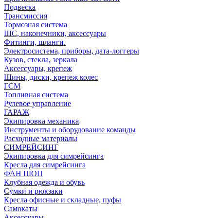
Подвеска
Трансмиссия
Тормозная система
ШС, наконечники, аксессуары
Фитинги, шланги.
Электросистема, приборы, дата-логгеры
Кузов, стекла, зеркала
Аксессуары, крепеж
Шины, диски, крепеж колес
ГСМ
Топливная система
Рулевое управление
ГАРАЖ
Экипировка механика
Инструменты и оборудование команды
Расходные материалы
СИМРЕЙСИНГ
Экипировка для симрейсинга
Кресла для симрейсинга
ФАН ШОП
Клубная одежда и обувь
Сумки и рюкзаки
Кресла офисные и складные, пуфы
Самокаты
Аксессуары