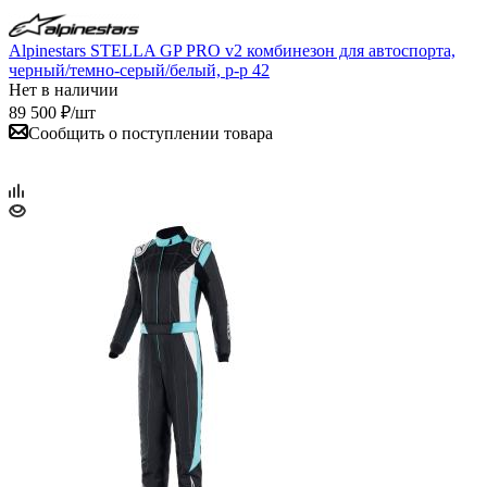
Alpinestars STELLA GP PRO v2 комбинезон для автоспорта,
черный/темно-серый/белый, р-р 42
Нет в наличии
89 500
₽
/шт
Сообщить о поступлении товара