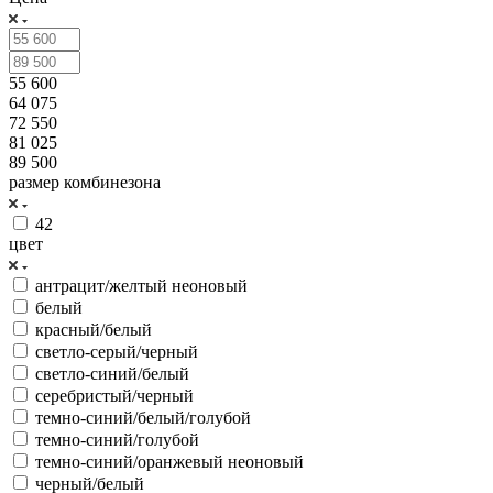
55 600
64 075
72 550
81 025
89 500
размер комбинезона
42
цвет
антрацит/желтый неоновый
белый
красный/белый
светло-серый/черный
светло-синий/белый
серебристый/черный
темно-синий/белый/голубой
темно-синий/голубой
темно-синий/оранжевый неоновый
черный/белый