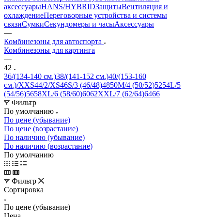
аксессуары
HANS/HYBRID
Защиты
Вентиляция и
охлаждение
Переговорные устройства и системы
связи
Сумки
Секундомеры и часы
Аксессуары
—
Комбинезоны для автоспорта
Комбинезоны для картинга
—
42
36/(134-140 см.)
38/(141-152 см.)
40/(153-160
см.)/XXS
44/2/XS
46
S/3 (46/48)
48
50
M/4 (50/52)
52
54
L/5
(54/56)
56
58
XL/6 (58/60)
60
62
XXL/7 (62/64)
64
66
Фильтр
По умолчанию
По цене (убывание)
По цене (возрастание)
По наличию (убывание)
По наличию (возрастание)
По умолчанию
Фильтр
Сортировка
По цене (убывание)
Цена