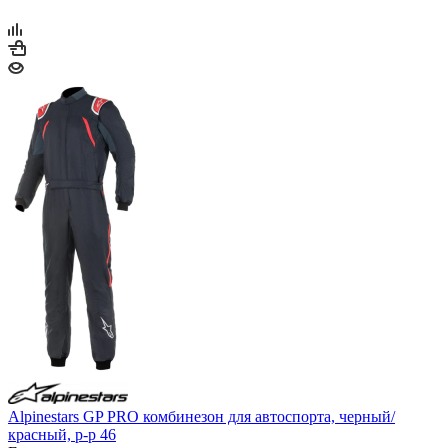
Alpinestars GP PRO комбинезон для автоспорта, черный/
красный, р-р 46