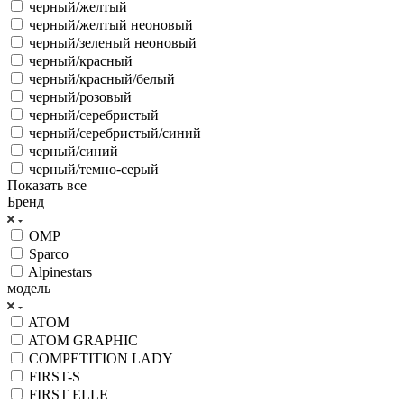
черный/желтый
черный/желтый неоновый
черный/зеленый неоновый
черный/красный
черный/красный/белый
черный/розовый
черный/серебристый
черный/серебристый/синий
черный/синий
черный/темно-серый
Показать все
Бренд
OMP
Sparco
Alpinestars
модель
ATOM
ATOM GRAPHIC
COMPETITION LADY
FIRST-S
FIRST ELLE