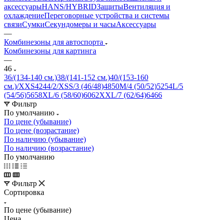
аксессуары
HANS/HYBRID
Защиты
Вентиляция и
охлаждение
Переговорные устройства и системы
связи
Сумки
Секундомеры и часы
Аксессуары
—
Комбинезоны для автоспорта
Комбинезоны для картинга
—
46
36/(134-140 см.)
38/(141-152 см.)
40/(153-160
см.)/XXS
42
44/2/XS
S/3 (46/48)
48
50
M/4 (50/52)
52
54
L/5
(54/56)
56
58
XL/6 (58/60)
60
62
XXL/7 (62/64)
64
66
Фильтр
По умолчанию
По цене (убывание)
По цене (возрастание)
По наличию (убывание)
По наличию (возрастание)
По умолчанию
Фильтр
Сортировка
По цене (убывание)
Цена