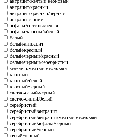
антрацит/желтый неоновый
антрацит/красный
антрацит/красный/черный
антрацит/синий
асфальт/голубой/белый
асфальт/красный/белый
белый
белый/антрацит
белый/красный
белый/черный/красный
белый/черный/серебристый
зеленый/желтый неоновый
красный
красный/белый
красный/черный
светло-серый/черный
светло-синий/белый
серебристый
серебристый/антрацит
серебристый/антрацит/желтый неоновый
серебристый/асфальт/черный
серебристый/черный
серый/черный