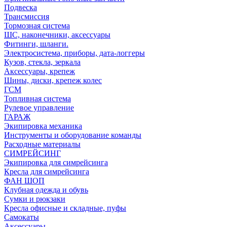
Подвеска
Трансмиссия
Тормозная система
ШС, наконечники, аксессуары
Фитинги, шланги.
Электросистема, приборы, дата-логгеры
Кузов, стекла, зеркала
Аксессуары, крепеж
Шины, диски, крепеж колес
ГСМ
Топливная система
Рулевое управление
ГАРАЖ
Экипировка механика
Инструменты и оборудование команды
Расходные материалы
СИМРЕЙСИНГ
Экипировка для симрейсинга
Кресла для симрейсинга
ФАН ШОП
Клубная одежда и обувь
Сумки и рюкзаки
Кресла офисные и складные, пуфы
Самокаты
Аксессуары