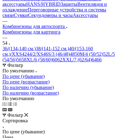
аксессуары
HANS/HYBRID
Защиты
Вентиляция и
охлаждение
Переговорные устройства и системы
связи
Сумки
Секундомеры и часы
Аксессуары
—
Комбинезоны для автоспорта
Комбинезоны для картинга
—
54
36/(134-140 см.)
38/(141-152 см.)
40/(153-160
см.)/XXS
42
44/2/XS
46
S/3 (46/48)
48
50
M/4 (50/52)
52
L/5
(54/56)
56
58
XL/6 (58/60)
60
62
XXL/7 (62/64)
64
66
Фильтр
По умолчанию
По цене (убывание)
По цене (возрастание)
По наличию (убывание)
По наличию (возрастание)
По умолчанию
Фильтр
Сортировка
По цене (убывание)
Цена