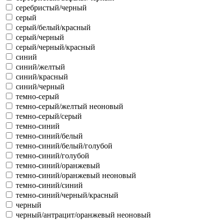
серебристый/черный
серый
серый/белый/красный
серый/черный
серый/черный/красный
синий
синий/желтый
синий/красный
синий/черный
темно-серый
темно-серый/желтый неоновый
темно-серый/серый
темно-синий
темно-синий/белый
темно-синий/белый/голубой
темно-синий/голубой
темно-синий/оранжевый
темно-синий/оранжевый неоновый
темно-синий/синий
темно-синий/черный/красный
черный
черный/антрацит/оранжевый неоновый