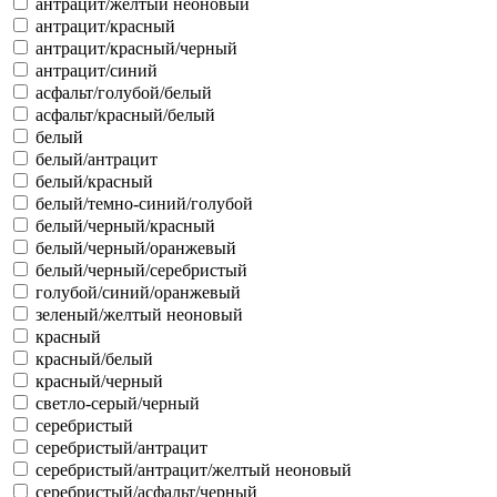
антрацит/желтый неоновый
антрацит/красный
антрацит/красный/черный
антрацит/синий
асфальт/голубой/белый
асфальт/красный/белый
белый
белый/антрацит
белый/красный
белый/темно-синий/голубой
белый/черный/красный
белый/черный/оранжевый
белый/черный/серебристый
голубой/синий/оранжевый
зеленый/желтый неоновый
красный
красный/белый
красный/черный
светло-серый/черный
серебристый
серебристый/антрацит
серебристый/антрацит/желтый неоновый
серебристый/асфальт/черный