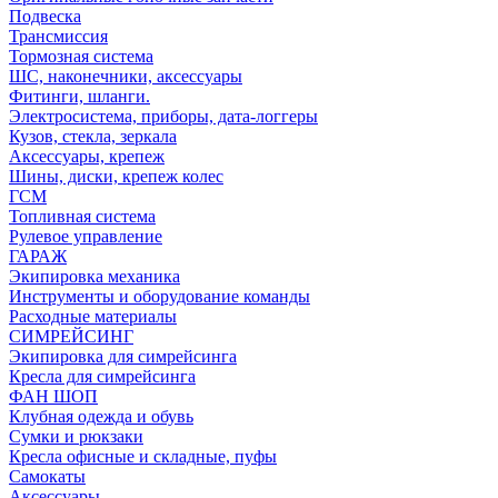
Подвеска
Трансмиссия
Тормозная система
ШС, наконечники, аксессуары
Фитинги, шланги.
Электросистема, приборы, дата-логгеры
Кузов, стекла, зеркала
Аксессуары, крепеж
Шины, диски, крепеж колес
ГСМ
Топливная система
Рулевое управление
ГАРАЖ
Экипировка механика
Инструменты и оборудование команды
Расходные материалы
СИМРЕЙСИНГ
Экипировка для симрейсинга
Кресла для симрейсинга
ФАН ШОП
Клубная одежда и обувь
Сумки и рюкзаки
Кресла офисные и складные, пуфы
Самокаты
Аксессуары