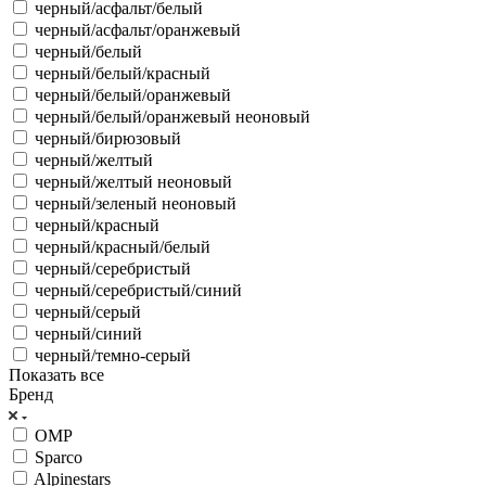
черный/асфальт/белый
черный/асфальт/оранжевый
черный/белый
черный/белый/красный
черный/белый/оранжевый
черный/белый/оранжевый неоновый
черный/бирюзовый
черный/желтый
черный/желтый неоновый
черный/зеленый неоновый
черный/красный
черный/красный/белый
черный/серебристый
черный/серебристый/синий
черный/серый
черный/синий
черный/темно-серый
Показать все
Бренд
OMP
Sparco
Alpinestars