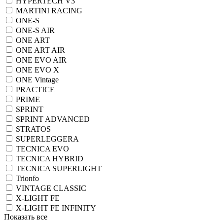
HYPERTECH V3
MARTINI RACING
ONE-S
ONE-S AIR
ONE ART
ONE ART AIR
ONE EVO AIR
ONE EVO X
ONE Vintage
PRACTICE
PRIME
SPRINT
SPRINT ADVANCED
STRATOS
SUPERLEGGERA
TECNICA EVO
TECNICA HYBRID
TECNICA SUPERLIGHT
Trionfo
VINTAGE CLASSIC
X-LIGHT FE
X-LIGHT FE INFINITY
Показать все