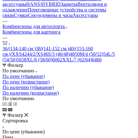
аксессуары
HANS/HYBRID
Защиты
Вентиляция и
охлаждение
Переговорные устройства и системы
связи
Сумки
Секундомеры и часы
Аксессуары
—
Комбинезоны для автоспорта
Комбинезоны для картинга
—
52
36/(134-140 см.)
38/(141-152 см.)
40/(153-160
см.)/XXS
42
44/2/XS
46
S/3 (46/48)
48
50
M/4 (50/52)
54
L/5
(54/56)
56
58
XL/6 (58/60)
60
62
XXL/7 (62/64)
64
66
Фильтр
По умолчанию
По цене (убывание)
По цене (возрастание)
По наличию (убывание)
По наличию (возрастание)
По умолчанию
Фильтр
Сортировка
По цене (убывание)
Цена