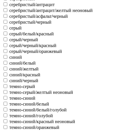
серебристый/антрацит
серебристый/антрацит/желтый неоновый
серебристый/асфальт/черный
серебристый/черный
серый
серый/белый/красный
серый/черный
серый/черный/красный
серый/черный/оранжевый
синий
синий/белый
синий/желтый
синий/красный
синий/черный
темно-серый
темно-серый/желтый неоновый
темно-синий
темно-синий/белый
темно-синий/белый/голубой
темно-синий/голубой
темно-синий/красный неоновый
темно-синий/оранжевый