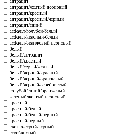
антрацит
антрацит/желтый неоновый
антрацит/красный
антрацит/красный/черный
антрацит/синий
асфальт/голубой/белый
асфальт/красный/белый
асфальт/оранжевый неоновый
белый
белый/антрацит
белый/красный
белый/серый/желтый
белый/черный/красный
белый/черный/оранжевый
белый/черный/серебристый
голубой/синий/оранжевый
зеленый/желтый неоновый
красный
красный/белый
красный/белый/черный
красный/черный
светло-серый/черный
серебристый