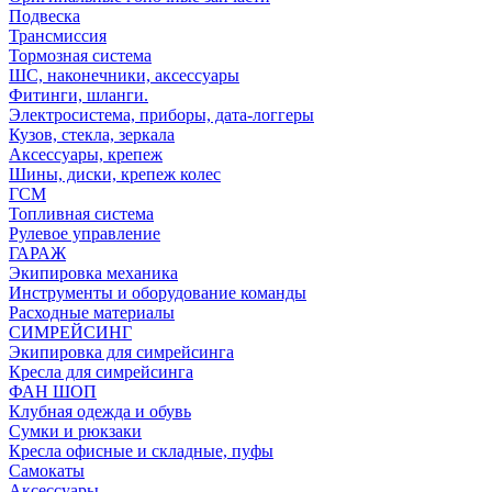
Подвеска
Трансмиссия
Тормозная система
ШС, наконечники, аксессуары
Фитинги, шланги.
Электросистема, приборы, дата-логгеры
Кузов, стекла, зеркала
Аксессуары, крепеж
Шины, диски, крепеж колес
ГСМ
Топливная система
Рулевое управление
ГАРАЖ
Экипировка механика
Инструменты и оборудование команды
Расходные материалы
СИМРЕЙСИНГ
Экипировка для симрейсинга
Кресла для симрейсинга
ФАН ШОП
Клубная одежда и обувь
Сумки и рюкзаки
Кресла офисные и складные, пуфы
Самокаты
Аксессуары