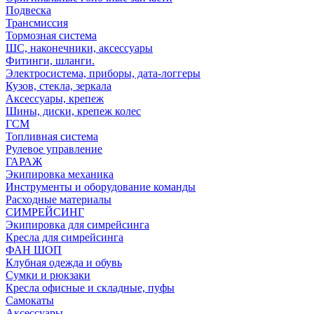
Подвеска
Трансмиссия
Тормозная система
ШС, наконечники, аксессуары
Фитинги, шланги.
Электросистема, приборы, дата-логгеры
Кузов, стекла, зеркала
Аксессуары, крепеж
Шины, диски, крепеж колес
ГСМ
Топливная система
Рулевое управление
ГАРАЖ
Экипировка механика
Инструменты и оборудование команды
Расходные материалы
СИМРЕЙСИНГ
Экипировка для симрейсинга
Кресла для симрейсинга
ФАН ШОП
Клубная одежда и обувь
Сумки и рюкзаки
Кресла офисные и складные, пуфы
Самокаты
Аксессуары