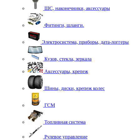
ШС, наконечники, аксессуары
Фитинги, шланги.
Электросистема, приборы, дата-логгеры
Кузов, стекла, зеркала
Аксессуары, крепеж
Шины, диски, крепеж колес
ГСМ
Топливная система
Рулевое управление