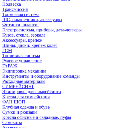
Подвеска
Трансмиссия
Тормозная система
ШС, наконечники, аксессуары
Фитинги, шланги.
Электросистема, приборы, дата-логгеры
Кузов, стекла, зеркала
Аксессуары, крепеж
Шины, диски, крепеж колес
ГСМ
Топливная система
Рулевое управление
ГАРАЖ
Экипировка механика
Инструменты и оборудование команды
Расходные материалы
СИМРЕЙСИНГ
Экипировка для симрейсинга
Кресла для симрейсинга
ФАН ШОП
Клубная одежда и обувь
Сумки и рюкзаки
Кресла офисные и складные, пуфы
Самокаты
Аксессуары