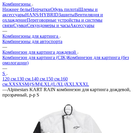
Комбинезоны
Нижнее белье
Перчатки
Обувь пилота
Шлемы и
аксессуары
HANS/HYBRID
Защиты
Вентиляция и
охлаждение
Переговорные устройства и системы
связи
Сумки
Секундомеры и часы
Аксессуары
—
Комбинезоны для картинга
Комбинезоны для автоспорта
—
Комбинезон для картинга дождевой
Комбинезон для картинга (CIK)
Комбинезон для картинга (без
омологации)
—
S
120 см.
130 см.
140 см.
150 см.
160
см.
XXS
XS
M/(S/M)
L
XL/(L/XL)
XXL
XXXL
—
Alpinestars KART RAIN комбинезон для картинга дождевой,
прозрачный, р-р S