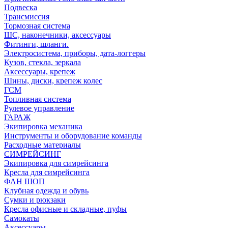
Подвеска
Трансмиссия
Тормозная система
ШС, наконечники, аксессуары
Фитинги, шланги.
Электросистема, приборы, дата-логгеры
Кузов, стекла, зеркала
Аксессуары, крепеж
Шины, диски, крепеж колес
ГСМ
Топливная система
Рулевое управление
ГАРАЖ
Экипировка механика
Инструменты и оборудование команды
Расходные материалы
СИМРЕЙСИНГ
Экипировка для симрейсинга
Кресла для симрейсинга
ФАН ШОП
Клубная одежда и обувь
Сумки и рюкзаки
Кресла офисные и складные, пуфы
Самокаты
Аксессуары