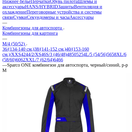
Нижнее белье
Перчатки
Обувь пилота
Шлемы и
аксессуары
HANS/HYBRID
Защиты
Вентиляция и
охлаждение
Переговорные устройства и системы
связи
Сумки
Секундомеры и часы
Аксессуары
—
Комбинезоны для автоспорта
Комбинезоны для картинга
—
M/4 (50/52)
36/(134-140 см.)
38/(141-152 см.)
40/(153-160
см.)/XXS
42
44/2/XS
46
S/3 (46/48)
48
50
52
54
L/5 (54/56)
56
58
XL/6
(58/60)
60
62
XXL/7 (62/64)
64
66
—
Sparco ONE комбинезон для автоспорта, черный/синий, р-р
M