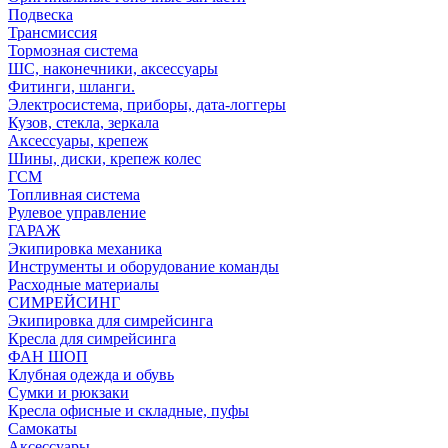
Подвеска
Трансмиссия
Тормозная система
ШС, наконечники, аксессуары
Фитинги, шланги.
Электросистема, приборы, дата-логгеры
Кузов, стекла, зеркала
Аксессуары, крепеж
Шины, диски, крепеж колес
ГСМ
Топливная система
Рулевое управление
ГАРАЖ
Экипировка механика
Инструменты и оборудование команды
Расходные материалы
СИМРЕЙСИНГ
Экипировка для симрейсинга
Кресла для симрейсинга
ФАН ШОП
Клубная одежда и обувь
Сумки и рюкзаки
Кресла офисные и складные, пуфы
Самокаты
Аксессуары