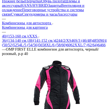
Нижнее белье
Перчатки
Обувь пилота
Шлемы и
аксессуары
HANS/HYBRID
Защиты
Вентиляция и
охлаждение
Переговорные устройства и системы
связи
Сумки
Секундомеры и часы
Аксессуары
—
Комбинезоны для автоспорта
Комбинезоны для картинга
—
40/(153-160 см.)/XXS
36/(134-140 см.)
38/(141-152 см.)
42
44/2/XS
46
S/3 (46/48)
48
50
M/4
(50/52)
52
54
L/5 (54/56)
56
58
XL/6 (58/60)
60
62
XXL/7 (62/64)
64
66
—
OMP FIRST ELLE комбинезон для автоспорта, черный/
розовый, р-р 40