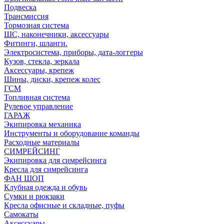
Подвеска
Трансмиссия
Тормозная система
ШС, наконечники, аксессуары
Фитинги, шланги.
Электросистема, приборы, дата-логгеры
Кузов, стекла, зеркала
Аксессуары, крепеж
Шины, диски, крепеж колес
ГСМ
Топливная система
Рулевое управление
ГАРАЖ
Экипировка механика
Инструменты и оборудование команды
Расходные материалы
СИМРЕЙСИНГ
Экипировка для симрейсинга
Кресла для симрейсинга
ФАН ШОП
Клубная одежда и обувь
Сумки и рюкзаки
Кресла офисные и складные, пуфы
Самокаты
Аксессуары