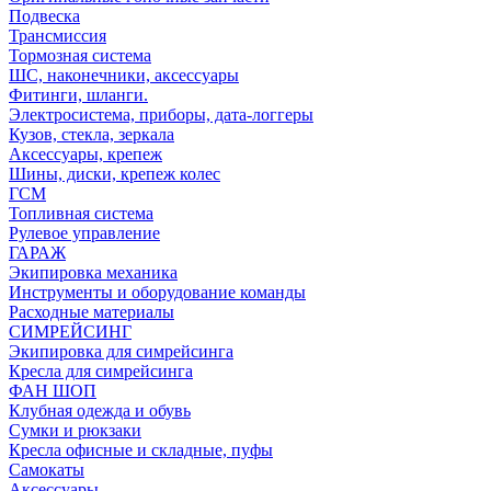
Подвеска
Трансмиссия
Тормозная система
ШС, наконечники, аксессуары
Фитинги, шланги.
Электросистема, приборы, дата-логгеры
Кузов, стекла, зеркала
Аксессуары, крепеж
Шины, диски, крепеж колес
ГСМ
Топливная система
Рулевое управление
ГАРАЖ
Экипировка механика
Инструменты и оборудование команды
Расходные материалы
СИМРЕЙСИНГ
Экипировка для симрейсинга
Кресла для симрейсинга
ФАН ШОП
Клубная одежда и обувь
Сумки и рюкзаки
Кресла офисные и складные, пуфы
Самокаты
Аксессуары