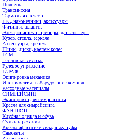
Подвеска
Трансмиссия
Тормозная система
ШС, наконечники, аксессуары
Фитинги, шланги.
Электросистема, приборы, дата-логгеры
Кузов, стекла, зеркала
Аксессуары, крепеж
Шины, диски, крепеж колес
ГСМ
Топливная система
Рулевое управление
ГАРАЖ
Экипировка механика
Инструменты и оборудование команды
Расходные материалы
СИМРЕЙСИНГ
Экипировка для симрейсинга
Кресла для симрейсинга
ФАН ШОП
Клубная одежда и обувь
Сумки и рюкзаки
Кресла офисные и складные, пуфы
Самокаты
Аксессуары