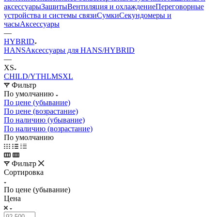
аксессуары
Защиты
Вентиляция и охлаждение
Переговорные
устройства и системы связи
Сумки
Секундомеры и
часы
Аксессуары
—
HYBRID
HANS
Аксессуары для HANS/HYBRID
—
XS
CHILD/YTH
L
M
S
XL
Фильтр
По умолчанию
По цене (убывание)
По цене (возрастание)
По наличию (убывание)
По наличию (возрастание)
По умолчанию
Фильтр
Сортировка
По цене (убывание)
Цена