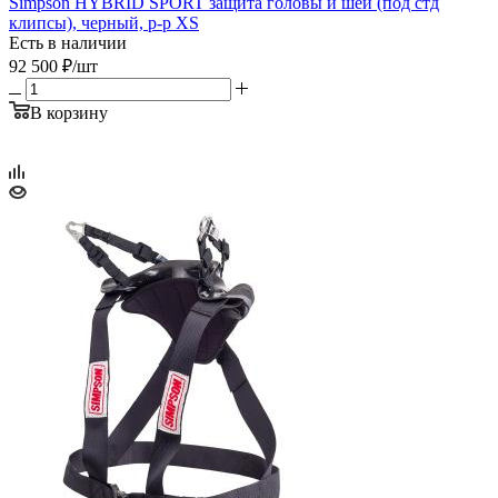
Simpson HYBRID SPORT защита головы и шеи (под стд
клипсы), черный, р-р XS
Есть в наличии
92 500
₽
/шт
В корзину