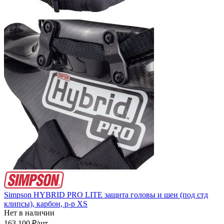
Simpson HYBRID PRO LITE защита головы и шеи (под стд
клипсы), карбон, р-р XS
Нет в наличии
163 100
₽
/шт