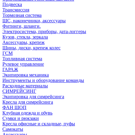
Подвеска
Трансмиссия
Тормозная система
ШС, наконечники, аксессуары
Фитинги, шланги.
Электросистема, приборы, дата-логгеры
Кузов, стекла, зеркала
Аксессуары, крепеж
Шины, диски, крепеж колес
ГСМ
Топливная система
Рулевое управление
ГАРАЖ
Экипировка механика
Инструменты и оборудование команды
Расходные материалы
СИМРЕЙСИНГ
Экипировка для симрейсинга
Кресла для симрейсинга
ФАН ШОП
Клубная одежда и обувь
Сумки и рюкзаки
Кресла офисные и складные, пуфы
Самокаты
Аксессуары