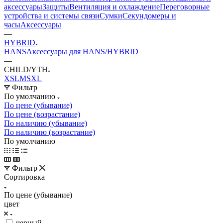
аксессуары
Защиты
Вентиляция и охлаждение
Переговорные
устройства и системы связи
Сумки
Секундомеры и
часы
Аксессуары
—
HYBRID
HANS
Аксессуары для HANS/HYBRID
—
CHILD/YTH
XS
L
M
S
XL
Фильтр
По умолчанию
По цене (убывание)
По цене (возрастание)
По наличию (убывание)
По наличию (возрастание)
По умолчанию
Фильтр
Сортировка
По цене (убывание)
цвет
черный