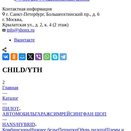
Контактная информация
г. Санкт-Петербург, Большеохтинский пр., д. 6
г. Москва,
Крылатская ул., д. 2, к. 4 (2 этаж)
info@shonx.ru
Вконтакте
CHILD/YTH
2
Главная
—
Каталог
—
ПИЛОТ
АВТОМОБИЛЬ
ГАРАЖ
СИМРЕЙСИНГ
ФАН ШОП
—
HANS/HYBRID
Комбинезоны
Нижнее белье
Перчатки
Обувь пилота
Шлемы и