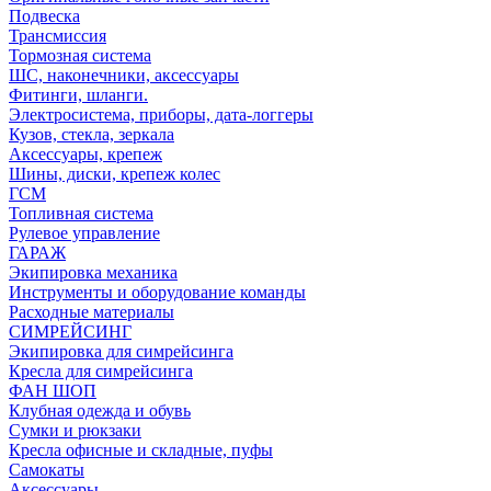
Подвеска
Трансмиссия
Тормозная система
ШС, наконечники, аксессуары
Фитинги, шланги.
Электросистема, приборы, дата-логгеры
Кузов, стекла, зеркала
Аксессуары, крепеж
Шины, диски, крепеж колес
ГСМ
Топливная система
Рулевое управление
ГАРАЖ
Экипировка механика
Инструменты и оборудование команды
Расходные материалы
СИМРЕЙСИНГ
Экипировка для симрейсинга
Кресла для симрейсинга
ФАН ШОП
Клубная одежда и обувь
Сумки и рюкзаки
Кресла офисные и складные, пуфы
Самокаты
Аксессуары