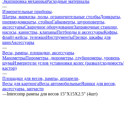
Экипировка механика
Расходные материалы
—
Измерительные приборы
Шатры, маркизы, полы, ограничительные столбы
Домкраты,
пневмодомкраты, стойки
Гайковерты, шуроповерты,
аксессуары
Сварочное оборудование
Заправочные станции,
насосы, канистры, клапаны
Питборды и аксессуары
Кофры,
флайт-кейсы, тележки
Инструменты
Грелки, шкафы для
шин
Аксессуары
—
Весы, рампы, площадки, аксессуары
Манометры
Пирометры, дюрометры, глубиномеры, уровень
шума
Измерители углов уставновки колес (развал/сходимость/
кастор)
—
Площадки для весов, рампы, аппарели
Весы для картинга
Весы автомобильные
Ящики для весов,
аксессуары. запчасти
—
Intercomp рампы для весов 15"X15X2.5" (4шт)