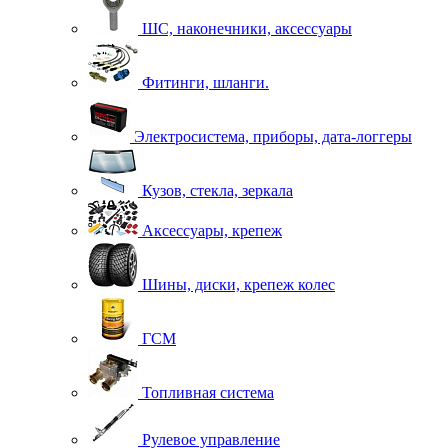
ШС, наконечники, аксессуары
Фитинги, шланги.
Электросистема, приборы, дата-логгеры
Кузов, стекла, зеркала
Аксессуары, крепеж
Шины, диски, крепеж колес
ГСМ
Топливная система
Рулевое управление