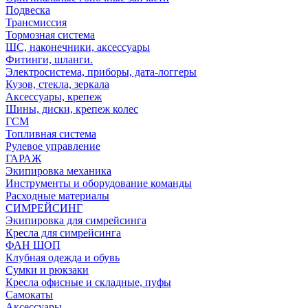
Подвеска
Трансмиссия
Тормозная система
ШС, наконечники, аксессуары
Фитинги, шланги.
Электросистема, приборы, дата-логгеры
Кузов, стекла, зеркала
Аксессуары, крепеж
Шины, диски, крепеж колес
ГСМ
Топливная система
Рулевое управление
ГАРАЖ
Экипировка механика
Инструменты и оборудование команды
Расходные материалы
СИМРЕЙСИНГ
Экипировка для симрейсинга
Кресла для симрейсинга
ФАН ШОП
Клубная одежда и обувь
Сумки и рюкзаки
Кресла офисные и складные, пуфы
Самокаты
Аксессуары