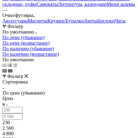
складные, пуфы
Самокаты
Литература, календари
Мини шлемы
—
Очки/футляры
Аксессуары
Магниты
Кружки/Бутылки
Зонты
Брелоки
Часы
Фильтр
По умолчанию
По цене (убывание)
По цене (возрастание)
По наличию (убывание)
По наличию (возрастание)
По умолчанию
Фильтр
Сортировка
По цене (убывание)
Цена
230
2 560
4 890