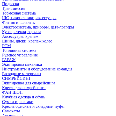
Подвеска
Трансмиссия
Тормозная система
ШС, наконечники, аксессуары
Фитинги, шланги.
Электросистема, приборы, дата-логгеры
Кузов, стекла, зеркала
Аксессуары, крепеж
Шины, диски, крепеж колес
ГСМ
Топливная система
Рулевое управление
ГАРАЖ
Экипировка механика
Инструменты и оборудование команды
Расходные материалы
СИМРЕЙСИНГ
Экипировка для симрейсинга
Кресла для симрейсинга
ФАН ШОП
Клубная одежда и обувь
Сумки и рюкзаки
Кресла офисные и складные, пуфы
Самокаты
Аксессуары