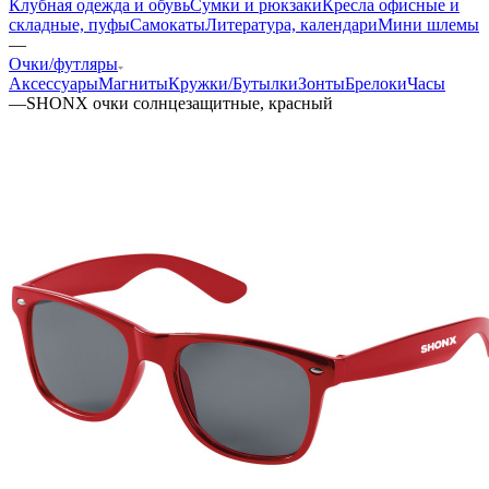
Клубная одежда и обувь
Сумки и рюкзаки
Кресла офисные и
складные, пуфы
Самокаты
Литература, календари
Мини шлемы
—
Очки/футляры
Аксессуары
Магниты
Кружки/Бутылки
Зонты
Брелоки
Часы
—
SHONX очки солнцезащитные, красный