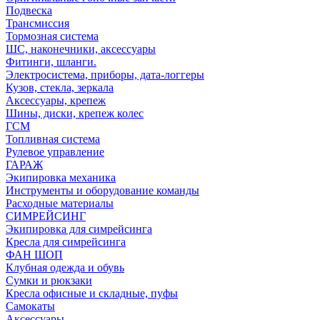
Подвеска
Трансмиссия
Тормозная система
ШС, наконечники, аксессуары
Фитинги, шланги.
Электросистема, приборы, дата-логгеры
Кузов, стекла, зеркала
Аксессуары, крепеж
Шины, диски, крепеж колес
ГСМ
Топливная система
Рулевое управление
ГАРАЖ
Экипировка механика
Инструменты и оборудование команды
Расходные материалы
СИМРЕЙСИНГ
Экипировка для симрейсинга
Кресла для симрейсинга
ФАН ШОП
Клубная одежда и обувь
Сумки и рюкзаки
Кресла офисные и складные, пуфы
Самокаты
Аксессуары