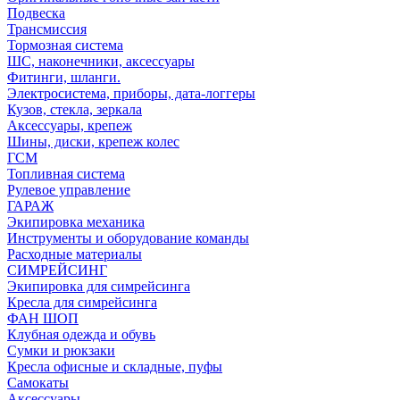
Подвеска
Трансмиссия
Тормозная система
ШС, наконечники, аксессуары
Фитинги, шланги.
Электросистема, приборы, дата-логгеры
Кузов, стекла, зеркала
Аксессуары, крепеж
Шины, диски, крепеж колес
ГСМ
Топливная система
Рулевое управление
ГАРАЖ
Экипировка механика
Инструменты и оборудование команды
Расходные материалы
СИМРЕЙСИНГ
Экипировка для симрейсинга
Кресла для симрейсинга
ФАН ШОП
Клубная одежда и обувь
Сумки и рюкзаки
Кресла офисные и складные, пуфы
Самокаты
Аксессуары