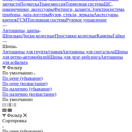
запчасти
Подвеска
Трансмиссия
Тормозная система
ШС,
наконечники, аксессуары
Фитинги, шланги.
Электросистема,
приборы, дата-логгеры
Кузов, стекла, зеркала
Аксессуары,
крепеж
ГСМ
Топливная система
Рулевое управление
—
Автошины, шипы
Шпильки
Диски колесные
Проставки колесные
Камеры
Гайки
—
Шипы
Автошины для грунта/гравия
Автошины для снега/льда
Шины
для ретро-автомобилей
Шины для дрэг-рейсинга
Автошины
для асфальта
Фильтр
По умолчанию
По цене (убывание)
По цене (возрастание)
По наличию (убывание)
По наличию (возрастание)
По умолчанию
Фильтр
Сортировка
По цене (убывание)