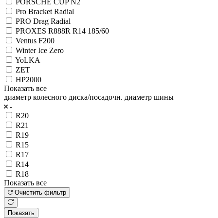
PORSCHE CUP N2
Pro Bracket Radial
PRO Drag Radial
PROXES R888R R14 185/60
Ventus F200
Winter Ice Zero
YoLKA
ZET
НР2000
Показать все
диаметр колесного диска/посадочн. диаметр шины
R20
R21
R19
R15
R17
R14
R18
Показать все
Очистить фильтр
Показать