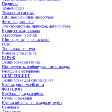
Подвеска
Трансмиссия
Тормозная система
ШС, наконечники, аксессуары
Фитинги, шланги.
Электросистема, приборы, дата-логгеры
Кузов, стекла, зеркала
Аксессуары, крепеж
Шины, диски, крепеж колес
ГСМ
Топливная система
Рулевое управление
ГАРАЖ
Экипировка механика
Инструменты и оборудование команды
Расходные материалы
СИМРЕЙСИНГ
Экипировка для симрейсинга
Кресла для симрейсинга
ФАН ШОП
Клубная одежда и обувь
Сумки и рюкзаки
Кресла офисные и складные, пуфы
Самокаты
Аксессуары