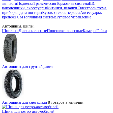
запчасти
Подвеска
Трансмиссия
Тормозная система
ШС,
наконечники, аксессуары
Фитинги, шланги.
Электросистема,
приборы, дата-логгеры
Кузов, стекла, зеркала
Аксессуары,
крепеж
ГСМ
Топливная система
Рулевое управление
—
Автошины, шипы
Шпильки
Диски колесные
Проставки колесные
Камеры
Гайки
Автошины для грунта/гравия
Автошины для снега/льда
8 товаров в наличии
Шины для ретро-автомобилей