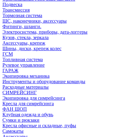
Подвеска
Трансмиссия
Тормозная система
ШС, наконечники, аксессуары
Фитинги, шланги.
Электросистема, приборы, дата-логгеры
Кузов, стекла, зеркала
Аксессуары, крепеж
Шины, диски, крепеж колес
ГСМ
Топливная система
Рулевое управление
ГАРАЖ
Экипировка механика
Инструменты и оборудование команды
Расходные материалы
СИМРЕЙСИНГ
Экипировка для симрейсинга
Кресла для симрейсинга
ФАН ШОП
Клубная одежда и обувь
Сумки и рюкзаки
Кресла офисные и складные, пуфы
Самокаты
Аксессуары