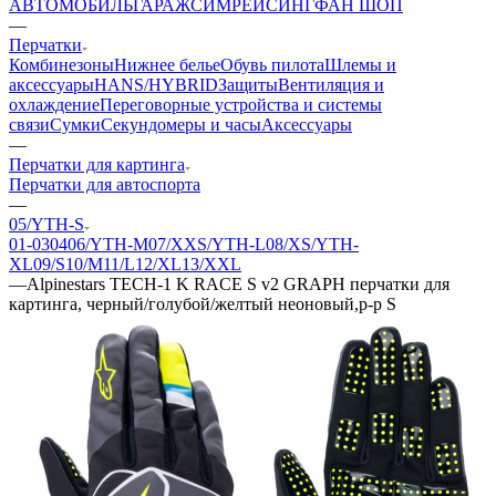
АВТОМОБИЛЬ
ГАРАЖ
СИМРЕЙСИНГ
ФАН ШОП
—
Перчатки
Комбинезоны
Нижнее белье
Обувь пилота
Шлемы и
аксессуары
HANS/HYBRID
Защиты
Вентиляция и
охлаждение
Переговорные устройства и системы
связи
Сумки
Секундомеры и часы
Аксессуары
—
Перчатки для картинга
Перчатки для автоспорта
—
05/YTH-S
01-03
04
06/YTH-M
07/XXS/YTH-L
08/XS/YTH-
XL
09/S
10/M
11/L
12/XL
13/XXL
—
Alpinestars TECH-1 K RACE S v2 GRAPH перчатки для
картинга, черный/голубой/желтый неоновый,р-р S