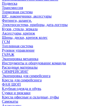
Подвеска
Трансмиссия
Тормозная система
ШС, наконечники, аксессуары
Фитинги, шланги.
Электросистема, приборы, дата-логгеры
Кузов, стекла, зеркала
Аксессуары, крепеж
Шины, диски, крепеж колес
ГСМ
Топливная система
Рулевое управление
ГАРАЖ
Экипировка механика
Инструменты и оборудование команды
Расходные материалы
СИМРЕЙСИНГ
Экипировка для симрейсинга
Кресла для симрейсинга
ФАН ШОП
Клубная одежда и обувь
Сумки и рюкзаки
Кресла офисные и складные, пуфы
Самокаты
Аксессуары