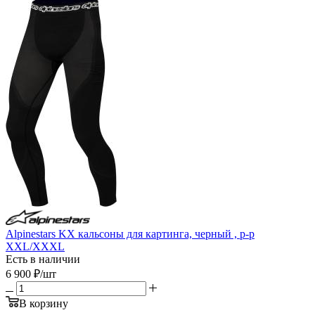
Alpinestars KX кальсоны для картинга, черный , р-р
XXL/XXXL
Есть в наличии
6 900
₽
/шт
В корзину