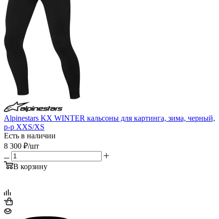
Alpinestars KX WINTER кальсоны для картинга, зима, черный,
р-р XXS/XS
Есть в наличии
8 300
₽
/шт
В корзину