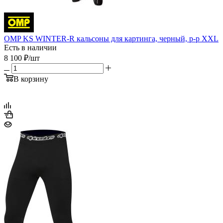
OMP KS WINTER-R кальсоны для картинга, черный, р-р XXL
Есть в наличии
8 100
₽
/шт
В корзину