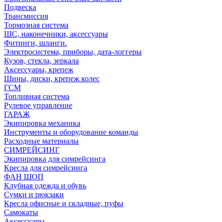
Подвеска
Трансмиссия
Тормозная система
ШС, наконечники, аксессуары
Фитинги, шланги.
Электросистема, приборы, дата-логгеры
Кузов, стекла, зеркала
Аксессуары, крепеж
Шины, диски, крепеж колес
ГСМ
Топливная система
Рулевое управление
ГАРАЖ
Экипировка механика
Инструменты и оборудование команды
Расходные материалы
СИМРЕЙСИНГ
Экипировка для симрейсинга
Кресла для симрейсинга
ФАН ШОП
Клубная одежда и обувь
Сумки и рюкзаки
Кресла офисные и складные, пуфы
Самокаты
Аксессуары