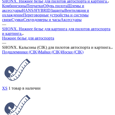
SHONX. Нижнее белье для пилотов автоспорта и картинга.
Комбинезоны
Перчатки
Обувь пилота
Шлемы и
аксессуары
HANS/HYBRID
Защиты
Вентиляция и
охлаждение
Переговорные устройства и системы
связи
Сумки
Секундомеры и часы
Аксессуары
—
SHONX. Нижнее белье для картинга для пилотов автоспорта
и картинга.
Нижнее белье для автоспорта
—
SHONX. Кальсоны (CIK) для пилотов автоспорта и картинга.
Подшлемники (CIK)
Майки (CIK)
Носки (CIK)
XS
1 товар в наличии