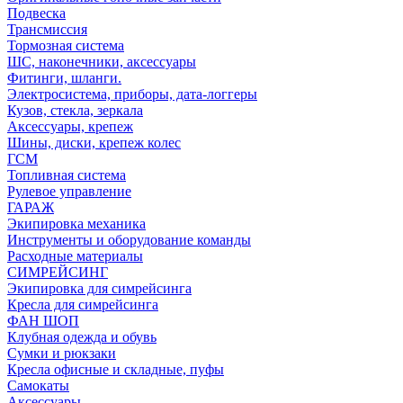
Подвеска
Трансмиссия
Тормозная система
ШС, наконечники, аксессуары
Фитинги, шланги.
Электросистема, приборы, дата-логгеры
Кузов, стекла, зеркала
Аксессуары, крепеж
Шины, диски, крепеж колес
ГСМ
Топливная система
Рулевое управление
ГАРАЖ
Экипировка механика
Инструменты и оборудование команды
Расходные материалы
СИМРЕЙСИНГ
Экипировка для симрейсинга
Кресла для симрейсинга
ФАН ШОП
Клубная одежда и обувь
Сумки и рюкзаки
Кресла офисные и складные, пуфы
Самокаты
Аксессуары