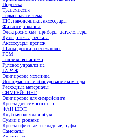
Подвеска
Трансмиссия
Тормозная система
ШС, наконечники, аксессуары
Фитинги, шланги.
Электросистема, приборы, дата-логгеры
Кузов, стекла, зеркала
Аксессуары, крепеж
Шины, диски, крепеж колес
ГСМ
Топливная система
Рулевое управление
ГАРАЖ
Экипировка механика
Инструменты и оборудование команды
Расходные материалы
СИМРЕЙСИНГ
Экипировка для симрейсинга
Кресла для симрейсинга
ФАН ШОП
Клубная одежда и обувь
Сумки и рюкзаки
Кресла офисные и складные, пуфы
Самокаты
Аксессуары