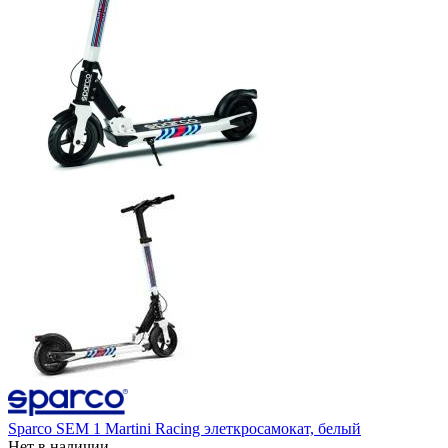
Sparco SEM 1 Martini Racing элеткросамокат, белый
Нет в наличии