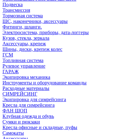
Подвеска
Трансмиссия
Тормозная система
ШС, наконечники, аксессуары
Фитинги, шланги.
Электросистема, приборы, дата-логгеры
Кузов, стекла, зеркала
Аксессуары, крепеж
Шины, диски, крепеж колес
ГСМ
Топливная система
Рулевое управление
ГАРАЖ
Экипировка механика
Инструменты и оборудование команды
Расходные материалы
СИМРЕЙСИНГ
Экипировка для симрейсинга
Кресла для симрейсинга
ФАН ШОП
Клубная одежда и обувь
Сумки и рюкзаки
Кресла офисные и складные, пуфы
Самокаты
Аксессуары