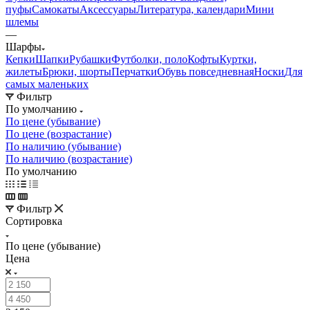
пуфы
Самокаты
Аксессуары
Литература, календари
Мини
шлемы
—
Шарфы
Кепки
Шапки
Рубашки
Футболки, поло
Кофты
Куртки,
жилеты
Брюки, шорты
Перчатки
Обувь повседневная
Носки
Для
самых маленьких
Фильтр
По умолчанию
По цене (убывание)
По цене (возрастание)
По наличию (убывание)
По наличию (возрастание)
По умолчанию
Фильтр
Сортировка
По цене (убывание)
Цена