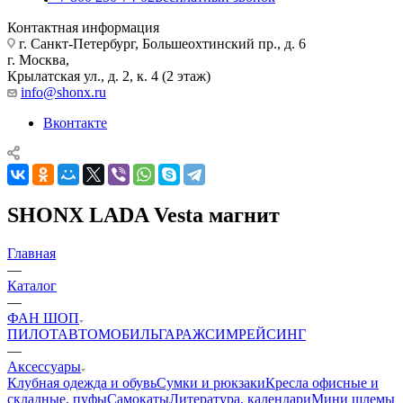
Контактная информация
г. Санкт-Петербург, Большеохтинский пр., д. 6
г. Москва,
Крылатская ул., д. 2, к. 4 (2 этаж)
info@shonx.ru
Вконтакте
SHONX LADA Vesta магнит
Главная
—
Каталог
—
ФАН ШОП
ПИЛОТ
АВТОМОБИЛЬ
ГАРАЖ
СИМРЕЙСИНГ
—
Аксессуары
Клубная одежда и обувь
Сумки и рюкзаки
Кресла офисные и
складные, пуфы
Самокаты
Литература, календари
Мини шлемы