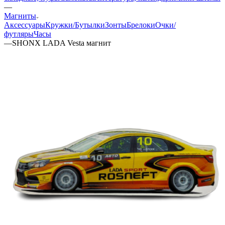
—
Магниты
Аксессуары
Кружки/Бутылки
Зонты
Брелоки
Очки/
футляры
Часы
—
SHONX LADA Vesta магнит