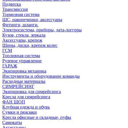
Подвеска
Трансмиссия
Тормозная система
ШС, наконечники, аксессуары
Фитинги, шланги.
Электросистема, приборы, дата-логгеры
Кузов, стекла, зеркала
Аксессуары, крепеж
Шины, диски, крепеж колес
ГСМ
Топливная система
Рулевое управление
ГАРАЖ
Экипировка механика
Инструменты и оборудование команды
Расходные материалы
СИМРЕЙСИНГ
Экипировка для симрейсинга
Кресла для симрейсинга
ФАН ШОП
Клубная одежда и обувь
Сумки и рюкзаки
Кресла офисные и складные, пуфы
Самокаты
Аксессуары