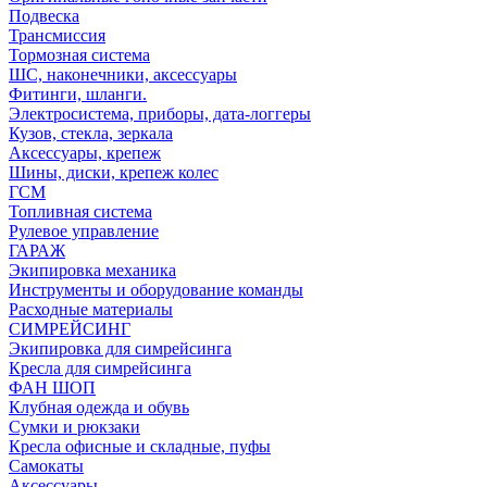
Подвеска
Трансмиссия
Тормозная система
ШС, наконечники, аксессуары
Фитинги, шланги.
Электросистема, приборы, дата-логгеры
Кузов, стекла, зеркала
Аксессуары, крепеж
Шины, диски, крепеж колес
ГСМ
Топливная система
Рулевое управление
ГАРАЖ
Экипировка механика
Инструменты и оборудование команды
Расходные материалы
СИМРЕЙСИНГ
Экипировка для симрейсинга
Кресла для симрейсинга
ФАН ШОП
Клубная одежда и обувь
Сумки и рюкзаки
Кресла офисные и складные, пуфы
Самокаты
Аксессуары