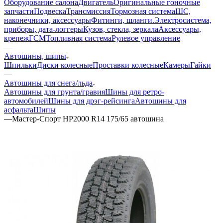
Оборудование салона
Двигатель
Оригинальные гоночные
запчасти
Подвеска
Трансмиссия
Тормозная система
ШС,
наконечники, аксессуары
Фитинги, шланги.
Электросистема,
приборы, дата-логгеры
Кузов, стекла, зеркала
Аксессуары,
крепеж
ГСМ
Топливная система
Рулевое управление
—
Автошины, шипы
Шпильки
Диски колесные
Проставки колесные
Камеры
Гайки
—
Автошины для снега/льда
Автошины для грунта/гравия
Шины для ретро-
автомобилей
Шины для дрэг-рейсинга
Автошины для
асфальта
Шипы
—
Мастер-Спорт НР2000 R14 175/65 автошина