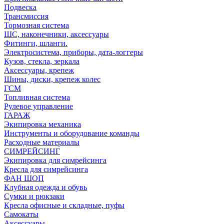
Подвеска
Трансмиссия
Тормозная система
ШС, наконечники, аксессуары
Фитинги, шланги.
Электросистема, приборы, дата-логгеры
Кузов, стекла, зеркала
Аксессуары, крепеж
Шины, диски, крепеж колес
ГСМ
Топливная система
Рулевое управление
ГАРАЖ
Экипировка механика
Инструменты и оборудование команды
Расходные материалы
СИМРЕЙСИНГ
Экипировка для симрейсинга
Кресла для симрейсинга
ФАН ШОП
Клубная одежда и обувь
Сумки и рюкзаки
Кресла офисные и складные, пуфы
Самокаты
Аксессуары