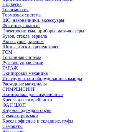
Подвеска
Трансмиссия
Тормозная система
ШС, наконечники, аксессуары
Фитинги, шланги.
Электросистема, приборы, дата-логгеры
Кузов, стекла, зеркала
Аксессуары, крепеж
Шины, диски, крепеж колес
ГСМ
Топливная система
Рулевое управление
ГАРАЖ
Экипировка механика
Инструменты и оборудование команды
Расходные материалы
СИМРЕЙСИНГ
Экипировка для симрейсинга
Кресла для симрейсинга
ФАН ШОП
Клубная одежда и обувь
Сумки и рюкзаки
Кресла офисные и складные, пуфы
Самокаты
Аксессуары