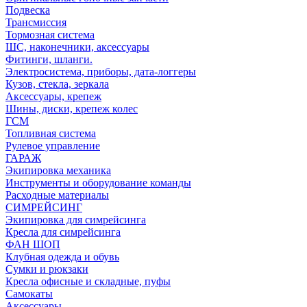
Подвеска
Трансмиссия
Тормозная система
ШС, наконечники, аксессуары
Фитинги, шланги.
Электросистема, приборы, дата-логгеры
Кузов, стекла, зеркала
Аксессуары, крепеж
Шины, диски, крепеж колес
ГСМ
Топливная система
Рулевое управление
ГАРАЖ
Экипировка механика
Инструменты и оборудование команды
Расходные материалы
СИМРЕЙСИНГ
Экипировка для симрейсинга
Кресла для симрейсинга
ФАН ШОП
Клубная одежда и обувь
Сумки и рюкзаки
Кресла офисные и складные, пуфы
Самокаты
Аксессуары