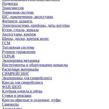
Подвеска
Трансмиссия
Тормозная система
ШС, наконечники, аксессуары
Фитинги, шланги.
Электросистема, приборы, дата-логгеры
Кузов, стекла, зеркала
Аксессуары, крепеж
Шины, диски, крепеж колес
ГСМ
Топливная система
Рулевое управление
ГАРАЖ
Экипировка механика
Инструменты и оборудование команды
Расходные материалы
СИМРЕЙСИНГ
Экипировка для симрейсинга
Кресла для симрейсинга
ФАН ШОП
Клубная одежда и обувь
Сумки и рюкзаки
Кресла офисные и складные, пуфы
Самокаты
Аксессуары