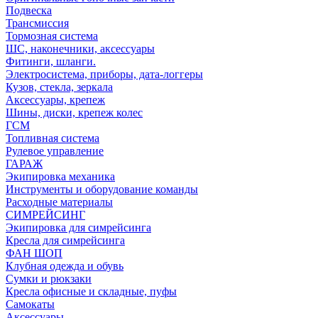
Подвеска
Трансмиссия
Тормозная система
ШС, наконечники, аксессуары
Фитинги, шланги.
Электросистема, приборы, дата-логгеры
Кузов, стекла, зеркала
Аксессуары, крепеж
Шины, диски, крепеж колес
ГСМ
Топливная система
Рулевое управление
ГАРАЖ
Экипировка механика
Инструменты и оборудование команды
Расходные материалы
СИМРЕЙСИНГ
Экипировка для симрейсинга
Кресла для симрейсинга
ФАН ШОП
Клубная одежда и обувь
Сумки и рюкзаки
Кресла офисные и складные, пуфы
Самокаты
Аксессуары