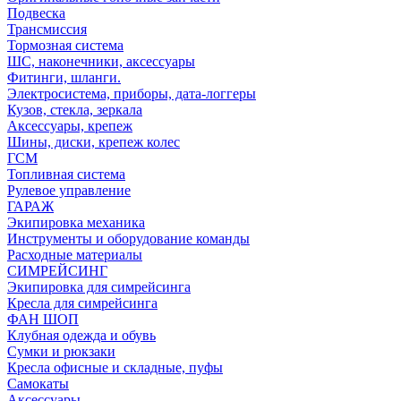
Подвеска
Трансмиссия
Тормозная система
ШС, наконечники, аксессуары
Фитинги, шланги.
Электросистема, приборы, дата-логгеры
Кузов, стекла, зеркала
Аксессуары, крепеж
Шины, диски, крепеж колес
ГСМ
Топливная система
Рулевое управление
ГАРАЖ
Экипировка механика
Инструменты и оборудование команды
Расходные материалы
СИМРЕЙСИНГ
Экипировка для симрейсинга
Кресла для симрейсинга
ФАН ШОП
Клубная одежда и обувь
Сумки и рюкзаки
Кресла офисные и складные, пуфы
Самокаты
Аксессуары