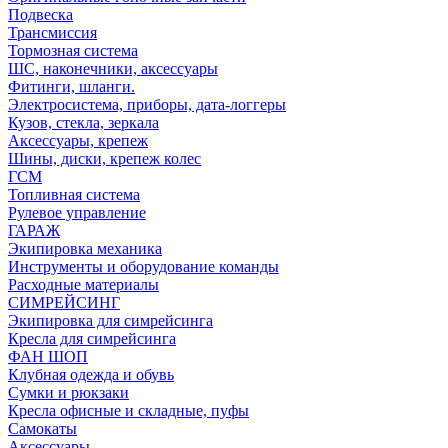
Подвеска
Трансмиссия
Тормозная система
ШС, наконечники, аксессуары
Фитинги, шланги.
Электросистема, приборы, дата-логгеры
Кузов, стекла, зеркала
Аксессуары, крепеж
Шины, диски, крепеж колес
ГСМ
Топливная система
Рулевое управление
ГАРАЖ
Экипировка механика
Инструменты и оборудование команды
Расходные материалы
СИМРЕЙСИНГ
Экипировка для симрейсинга
Кресла для симрейсинга
ФАН ШОП
Клубная одежда и обувь
Сумки и рюкзаки
Кресла офисные и складные, пуфы
Самокаты
Аксессуары