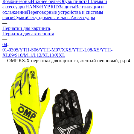
Комбинезоны
Нижнее белье
Обувь пилота
Шлемы и
аксессуары
HANS/HYBRID
Защиты
Вентиляция и
охлаждение
Переговорные устройства и системы
связи
Сумки
Секундомеры и часы
Аксессуары
—
Перчатки для картинга
Перчатки для автоспорта
—
04
01-03
05/YTH-S
06/YTH-M
07/XXS/YTH-L
08/XS/YTH-
XL
09/S
10/M
11/L
12/XL
13/XXL
—
OMP KS-X перчатки для картинга, желтый неоновый, р-р 4